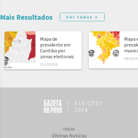
Mais Resultados
Ver todos +
Mapa de
Mapa e
presidente em
presid
Curitiba por
municíp
zonas eleitorais
28/10/20
31/10/2018
ELEIÇÕES
2018
Início
Últimas Notícias