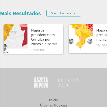
Mais Resultados
Ver todos +
Mapa de
Mapa e
presidente em
presid
Curitiba por
municíp
zonas eleitorais
28/10/20
31/10/2018
ELEIÇÕES
2018
Início
Últimas Notícias