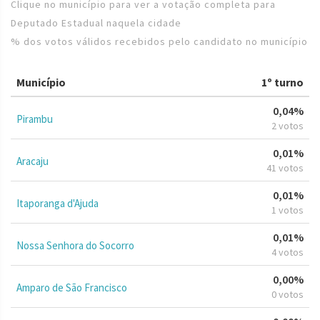
Clique no município para ver a votação completa para
Deputado Estadual naquela cidade
% dos votos válidos recebidos pelo candidato no município
Município
1º turno
0,04%
Pirambu
2 votos
0,01%
Aracaju
41 votos
0,01%
Itaporanga d'Ajuda
1 votos
0,01%
Nossa Senhora do Socorro
4 votos
0,00%
Amparo de São Francisco
0 votos