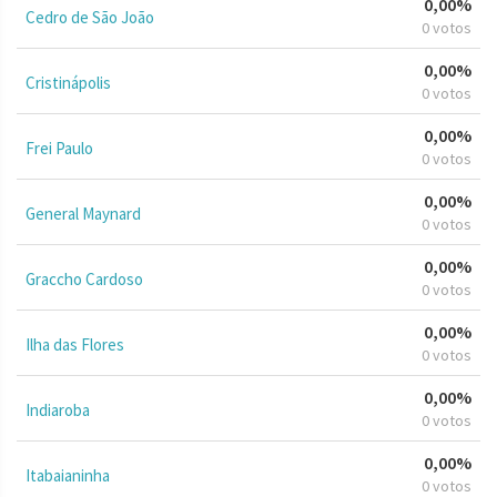
0,00%
Cedro de São João
0 votos
0,00%
Cristinápolis
0 votos
0,00%
Frei Paulo
0 votos
0,00%
General Maynard
0 votos
0,00%
Graccho Cardoso
0 votos
0,00%
Ilha das Flores
0 votos
0,00%
Indiaroba
0 votos
0,00%
Itabaianinha
0 votos