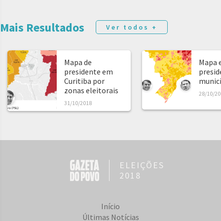
Mais Resultados
Ver todos +
Mapa de
Mapa e
presidente em
presid
Curitiba por
municíp
zonas eleitorais
28/10/20
31/10/2018
ELEIÇÕES
2018
Início
Últimas Notícias