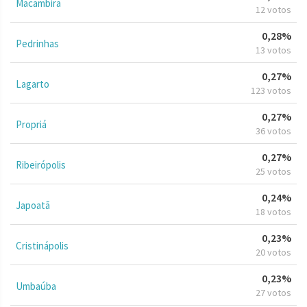
Macambira
12 votos
0,28%
Pedrinhas
13 votos
0,27%
Lagarto
123 votos
0,27%
Propriá
36 votos
0,27%
Ribeirópolis
25 votos
0,24%
Japoatã
18 votos
0,23%
Cristinápolis
20 votos
0,23%
Umbaúba
27 votos