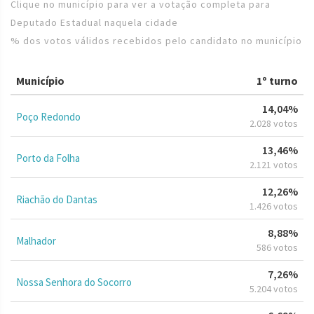
Clique no município para ver a votação completa para
Deputado Estadual naquela cidade
% dos votos válidos recebidos pelo candidato no município
Município
1º turno
14,04%
Poço Redondo
2.028 votos
13,46%
Porto da Folha
2.121 votos
12,26%
Riachão do Dantas
1.426 votos
8,88%
Malhador
586 votos
7,26%
Nossa Senhora do Socorro
5.204 votos