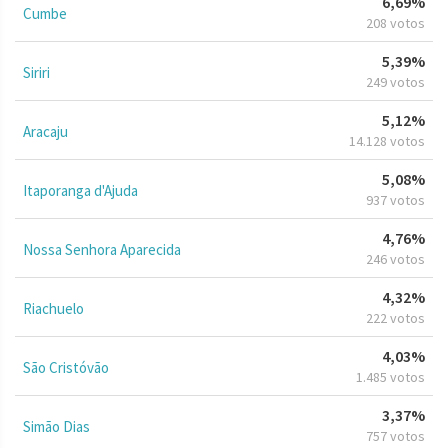
6,69%
Cumbe
208 votos
5,39%
Siriri
249 votos
5,12%
Aracaju
14.128 votos
5,08%
Itaporanga d'Ajuda
937 votos
4,76%
Nossa Senhora Aparecida
246 votos
4,32%
Riachuelo
222 votos
4,03%
São Cristóvão
1.485 votos
3,37%
Simão Dias
757 votos