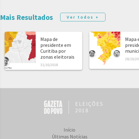
Mais Resultados
Ver todos +
Mapa de
Mapa e
presidente em
presid
Curitiba por
municíp
zonas eleitorais
28/10/20
31/10/2018
ELEIÇÕES
2018
Início
Últimas Notícias