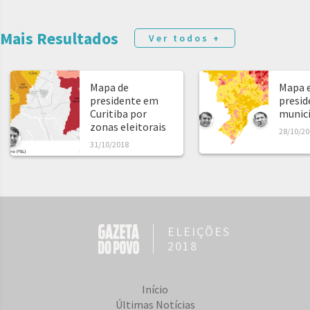
Mais Resultados
Ver todos +
Mapa de
Mapa e
presidente em
presid
Curitiba por
municíp
zonas eleitorais
28/10/20
31/10/2018
ELEIÇÕES
2018
Início
Últimas Notícias