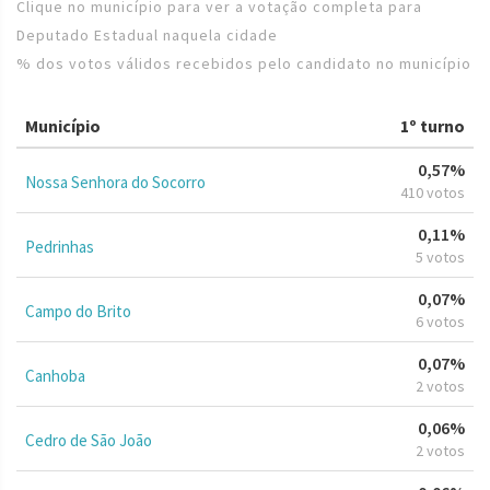
Clique no município para ver a votação completa para
Deputado Estadual naquela cidade
% dos votos válidos recebidos pelo candidato no município
Município
1º turno
0,57%
Nossa Senhora do Socorro
410 votos
0,11%
Pedrinhas
5 votos
0,07%
Campo do Brito
6 votos
0,07%
Canhoba
2 votos
0,06%
Cedro de São João
2 votos