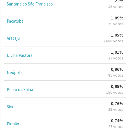
1,21%
Santana do São Francisco
45 votos
1,09%
Pacatuba
79 votos
1,05%
Aracaju
2.888 votos
1,01%
Divina Pastora
27 votos
0,96%
Neópolis
89 votos
0,95%
Porto da Folha
150 votos
0,76%
Siriri
35 votos
0,74%
Pinhão
27 votos