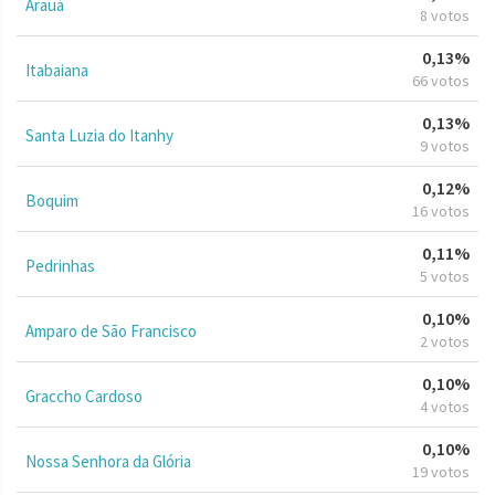
Arauá
8 votos
0,13%
Itabaiana
66 votos
0,13%
Santa Luzia do Itanhy
9 votos
0,12%
Boquim
16 votos
0,11%
Pedrinhas
5 votos
0,10%
Amparo de São Francisco
2 votos
0,10%
Graccho Cardoso
4 votos
0,10%
Nossa Senhora da Glória
19 votos