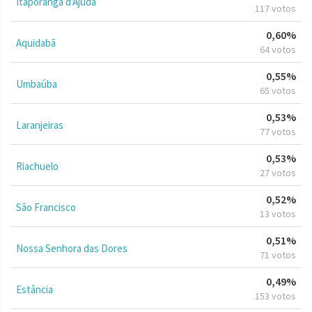
Itaporanga d'Ajuda
117 votos
0,60%
Aquidabã
64 votos
0,55%
Umbaúba
65 votos
0,53%
Laranjeiras
77 votos
0,53%
Riachuelo
27 votos
0,52%
São Francisco
13 votos
0,51%
Nossa Senhora das Dores
71 votos
0,49%
Estância
153 votos