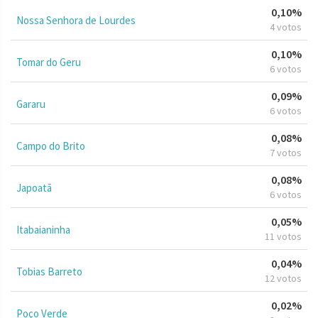
0,10%
Nossa Senhora de Lourdes
4 votos
0,10%
Tomar do Geru
6 votos
0,09%
Gararu
6 votos
0,08%
Campo do Brito
7 votos
0,08%
Japoatã
6 votos
0,05%
Itabaianinha
11 votos
0,04%
Tobias Barreto
12 votos
0,02%
Poço Verde