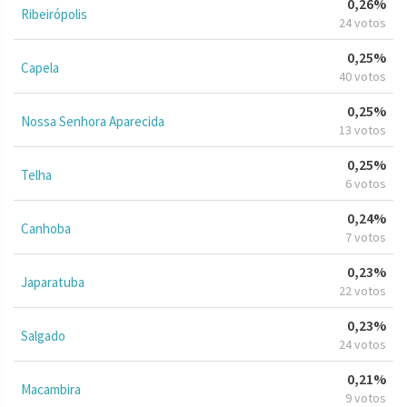
0,26%
Ribeirópolis
24 votos
0,25%
Capela
40 votos
0,25%
Nossa Senhora Aparecida
13 votos
0,25%
Telha
6 votos
0,24%
Canhoba
7 votos
0,23%
Japaratuba
22 votos
0,23%
Salgado
24 votos
0,21%
Macambira
9 votos