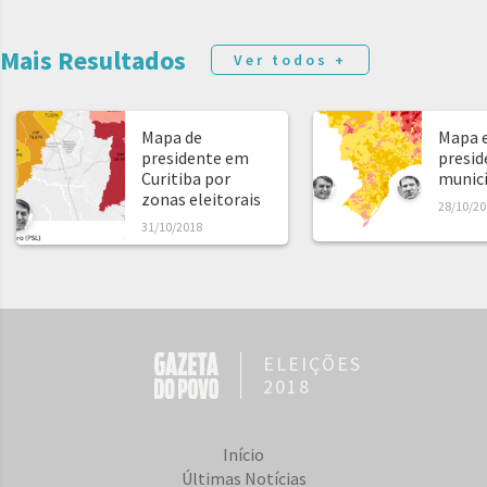
Mais Resultados
Ver todos +
Mapa de
Mapa e
presidente em
presid
Curitiba por
municíp
zonas eleitorais
28/10/20
31/10/2018
ELEIÇÕES
2018
Início
Últimas Notícias