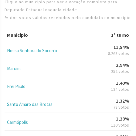
Clique no município para ver a votação completa para
Deputado Estadual naquela cidade
% dos votos válidos recebidos pelo candidato no município
Município
1º turno
11,54%
Nossa Senhora do Socorro
8.268 votos
2,94%
Maruim
252 votos
1,40%
Frei Paulo
124 votos
1,32%
Santo Amaro das Brotas
78 votos
1,28%
Carmópolis
110 votos