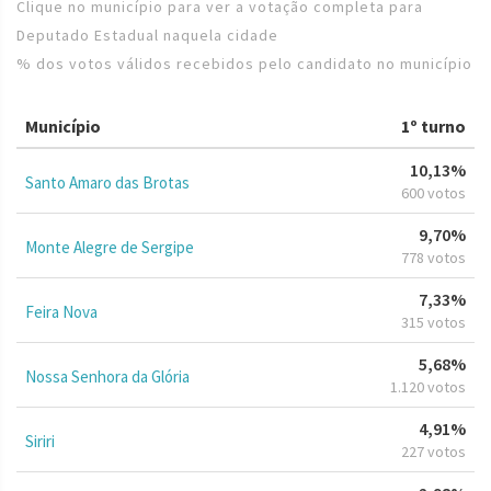
Clique no município para ver a votação completa para
Deputado Estadual naquela cidade
% dos votos válidos recebidos pelo candidato no município
Município
1º turno
10,13%
Santo Amaro das Brotas
600 votos
9,70%
Monte Alegre de Sergipe
778 votos
7,33%
Feira Nova
315 votos
5,68%
Nossa Senhora da Glória
1.120 votos
4,91%
Siriri
227 votos