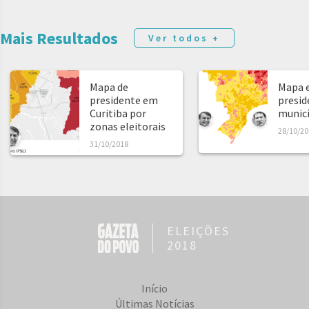
Mais Resultados
Ver todos +
Mapa de
Mapa e
presidente em
presid
Curitiba por
municíp
zonas eleitorais
28/10/20
31/10/2018
ELEIÇÕES
2018
Início
Últimas Notícias