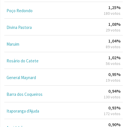
1,25%
Poço Redondo
180 votos
1,08%
Divina Pastora
29 votos
1,04%
Maruim
89 votos
1,02%
Rosário do Catete
56 votos
0,95%
General Maynard
19 votos
0,94%
Barra dos Coqueiros
130 votos
0,93%
Itaporanga d'Ajuda
172 votos
0,90%