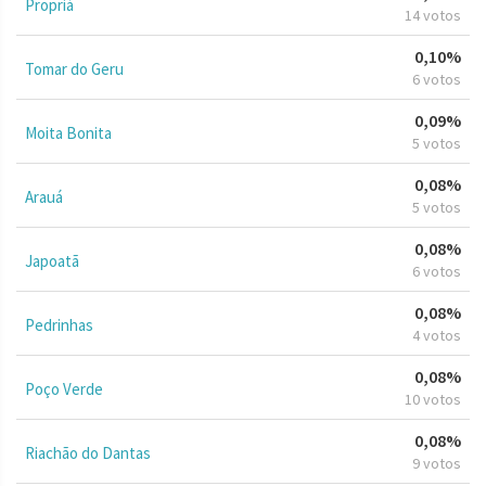
Propriá
14 votos
0,10%
Tomar do Geru
6 votos
0,09%
Moita Bonita
5 votos
0,08%
Arauá
5 votos
0,08%
Japoatã
6 votos
0,08%
Pedrinhas
4 votos
0,08%
Poço Verde
10 votos
0,08%
Riachão do Dantas
9 votos