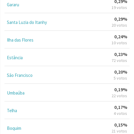
0,29%
Gararu
19 votos
0,29%
Santa Luzia do Itanhy
20 votos
0,24%
Ilha das Flores
10 votos
0,23%
Estância
72 votos
0,20%
São Francisco
5 votos
0,19%
Umbaúba
22 votos
0,17%
Telha
4 votos
0,15%
Boquim
21 votos