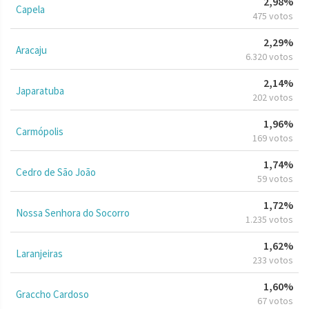
2,98%
Capela
475 votos
2,29%
Aracaju
6.320 votos
2,14%
Japaratuba
202 votos
1,96%
Carmópolis
169 votos
1,74%
Cedro de São João
59 votos
1,72%
Nossa Senhora do Socorro
1.235 votos
1,62%
Laranjeiras
233 votos
1,60%
Graccho Cardoso
67 votos