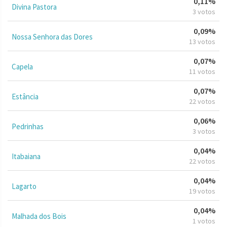
0,11%
Divina Pastora
3 votos
0,09%
Nossa Senhora das Dores
13 votos
0,07%
Capela
11 votos
0,07%
Estância
22 votos
0,06%
Pedrinhas
3 votos
0,04%
Itabaiana
22 votos
0,04%
Lagarto
19 votos
0,04%
Malhada dos Bois
1 votos