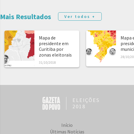
Mais Resultados
Ver todos +
Mapa de
Mapa e
presidente em
presid
Curitiba por
municíp
zonas eleitorais
28/10/20
31/10/2018
ELEIÇÕES
2018
Início
Últimas Notícias