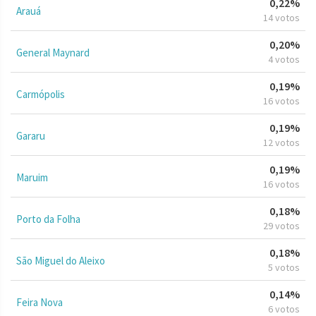
0,22%
Arauá
14 votos
0,20%
General Maynard
4 votos
0,19%
Carmópolis
16 votos
0,19%
Gararu
12 votos
0,19%
Maruim
16 votos
0,18%
Porto da Folha
29 votos
0,18%
São Miguel do Aleixo
5 votos
0,14%
Feira Nova
6 votos