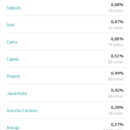
0,68%
Salgado
70 votos
0,67%
Siriri
31 votos
0,65%
Carira
75 votos
0,51%
Capela
82 votos
0,44%
Propriá
60 votos
0,42%
Japaratuba
40 votos
0,38%
Graccho Cardoso
16 votos
0,37%
Aracaju