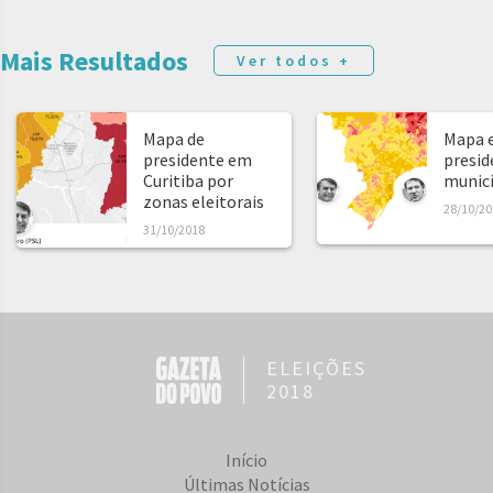
Mais Resultados
Ver todos +
Mapa de
Mapa e
presidente em
presid
Curitiba por
municíp
zonas eleitorais
28/10/20
31/10/2018
ELEIÇÕES
2018
Início
Últimas Notícias