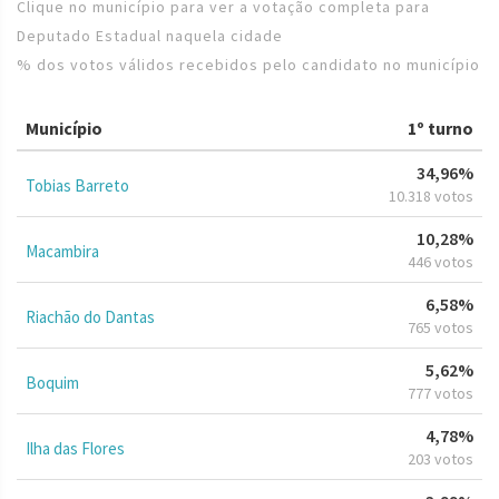
Clique no município para ver a votação completa para
Deputado Estadual naquela cidade
% dos votos válidos recebidos pelo candidato no município
Município
1º turno
34,96%
Tobias Barreto
10.318 votos
10,28%
Macambira
446 votos
6,58%
Riachão do Dantas
765 votos
5,62%
Boquim
777 votos
4,78%
Ilha das Flores
203 votos