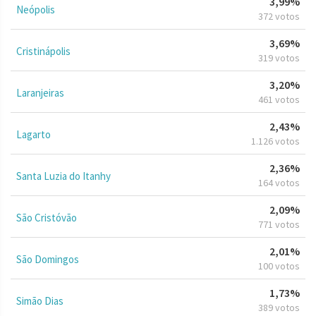
3,99%
Neópolis
372 votos
3,69%
Cristinápolis
319 votos
3,20%
Laranjeiras
461 votos
2,43%
Lagarto
1.126 votos
2,36%
Santa Luzia do Itanhy
164 votos
2,09%
São Cristóvão
771 votos
2,01%
São Domingos
100 votos
1,73%
Simão Dias
389 votos