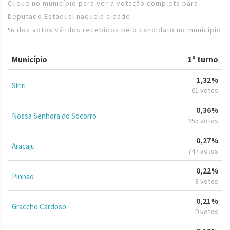
Clique no município para ver a votação completa para
Deputado Estadual naquela cidade
% dos votos válidos recebidos pelo candidato no município
Município
1º turno
1,32%
Siriri
61 votos
0,36%
Nossa Senhora do Socorro
255 votos
0,27%
Aracaju
747 votos
0,22%
Pinhão
8 votos
0,21%
Graccho Cardoso
9 votos