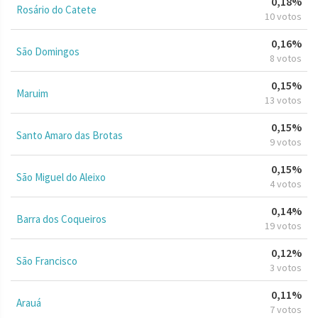
0,18%
Rosário do Catete
10 votos
0,16%
São Domingos
8 votos
0,15%
Maruim
13 votos
0,15%
Santo Amaro das Brotas
9 votos
0,15%
São Miguel do Aleixo
4 votos
0,14%
Barra dos Coqueiros
19 votos
0,12%
São Francisco
3 votos
0,11%
Arauá
7 votos