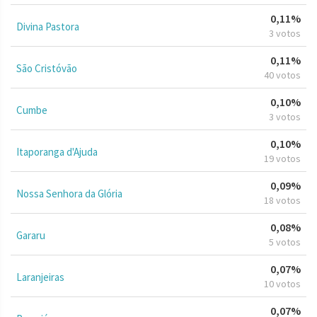
0,11%
Divina Pastora
3 votos
0,11%
São Cristóvão
40 votos
0,10%
Cumbe
3 votos
0,10%
Itaporanga d'Ajuda
19 votos
0,09%
Nossa Senhora da Glória
18 votos
0,08%
Gararu
5 votos
0,07%
Laranjeiras
10 votos
0,07%