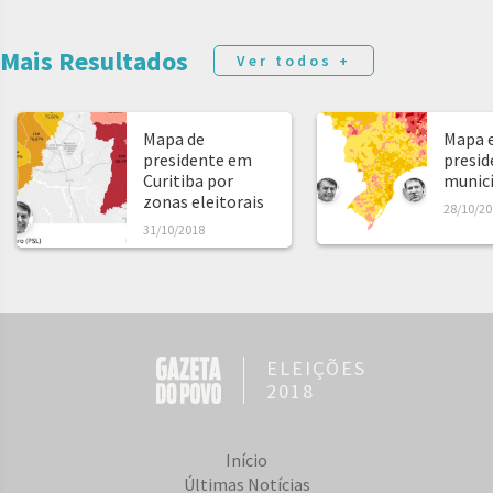
Mais Resultados
Ver todos +
Mapa de
Mapa e
presidente em
presid
Curitiba por
municíp
zonas eleitorais
28/10/20
31/10/2018
ELEIÇÕES
2018
Início
Últimas Notícias