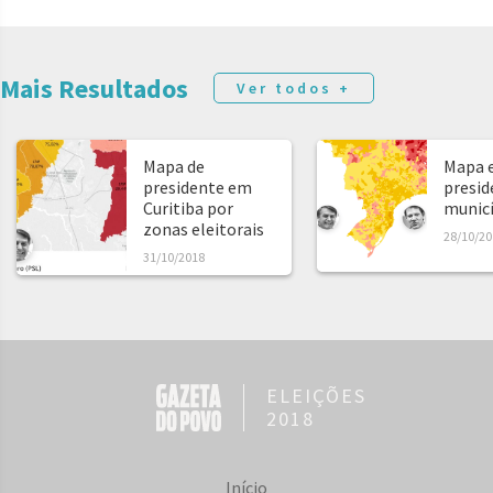
Mais Resultados
Ver todos +
Mapa de
Mapa e
presidente em
presid
Curitiba por
municíp
zonas eleitorais
28/10/20
31/10/2018
ELEIÇÕES
2018
Início