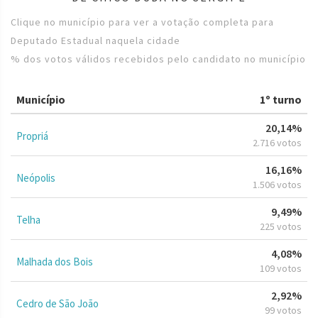
Clique no município para ver a votação completa para
Deputado Estadual naquela cidade
% dos votos válidos recebidos pelo candidato no município
Município
1º turno
20,14%
Propriá
2.716 votos
16,16%
Neópolis
1.506 votos
9,49%
Telha
225 votos
4,08%
Malhada dos Bois
109 votos
2,92%
Cedro de São João
99 votos