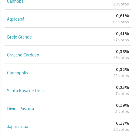
Canhoba
19 votos
0,61%
Aquidabã
65 votos
0,41%
Brejo Grande
17 votos
0,38%
Graccho Cardoso
16 votos
0,32%
Carmópolis
28 votos
0,25%
Santa Rosa de Lima
7 votos
0,19%
Divina Pastora
5 votos
0,17%
Japaratuba
16 votos