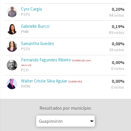
Cyro Cargia
0,20%
PSTU
94 votos
Gabrielle Burcci
0,19%
PMB
89 votos
Samantha Guedes
0,08%
PSTU
39 votos
Fernando Fagundes Ribeiro
(Indeferido com
0,00%
recurso)
0 votos
PCO
Walter Cristie Silva Aguiar
0,00%
(Indeferido)
PATRI
0 votos
Resultados por município: