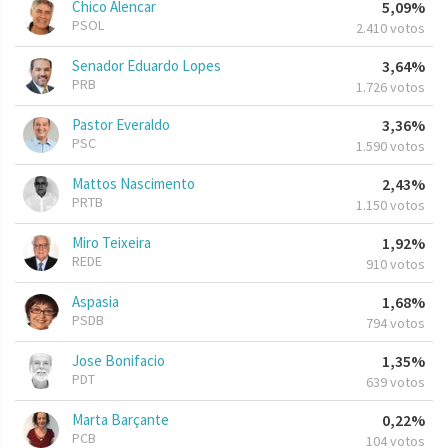
Chico Alencar
5,09%
PSOL
2.410 votos
Senador Eduardo Lopes
3,64%
PRB
1.726 votos
Pastor Everaldo
3,36%
PSC
1.590 votos
Mattos Nascimento
2,43%
PRTB
1.150 votos
Miro Teixeira
1,92%
REDE
910 votos
Aspasia
1,68%
PSDB
794 votos
Jose Bonifacio
1,35%
PDT
639 votos
Marta Barçante
0,22%
PCB
104 votos