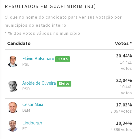
RESULTADOS EM GUAPIMIRIM (RJ)
Clique no nome do candidato para ver sua votação por
municípios do estado inteiro
* % dos votos válidos no município
Candidato
Votos *
30,44%
Flávio Bolsonaro
Eleito
14.421
PSL
votos
22,04%
Arolde de Oliveira
Eleito
10.441
PSD
votos
Cesar Maia
17,03%
DEM
8.067 votos
Lindbergh
10,34%
PT
4.896 votos