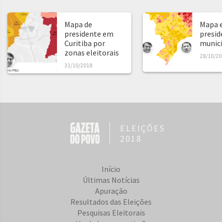
Mapa de
Mapa e
presidente em
presid
Curitiba por
municíp
zonas eleitorais
28/10/20
31/10/2018
ELEIÇÕES
2018
Início
Últimas Notícias
Apuração
Resultados das Eleições
Pesquisas Eleitorais