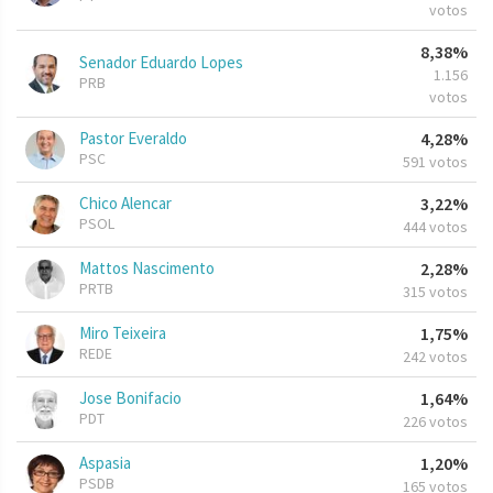
votos
8,38%
Senador Eduardo Lopes
1.156
PRB
votos
Pastor Everaldo
4,28%
PSC
591 votos
Chico Alencar
3,22%
PSOL
444 votos
Mattos Nascimento
2,28%
PRTB
315 votos
Miro Teixeira
1,75%
REDE
242 votos
Jose Bonifacio
1,64%
PDT
226 votos
Aspasia
1,20%
PSDB
165 votos