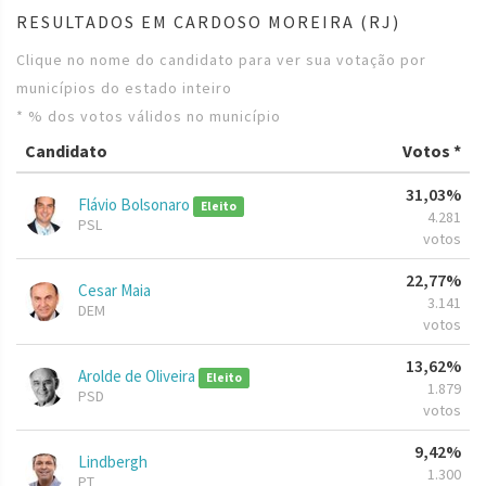
RESULTADOS EM CARDOSO MOREIRA (RJ)
Clique no nome do candidato para ver sua votação por
municípios do estado inteiro
* % dos votos válidos no município
Candidato
Votos *
31,03%
Flávio Bolsonaro
Eleito
4.281
PSL
votos
22,77%
Cesar Maia
3.141
DEM
votos
13,62%
Arolde de Oliveira
Eleito
1.879
PSD
votos
9,42%
Lindbergh
1.300
PT