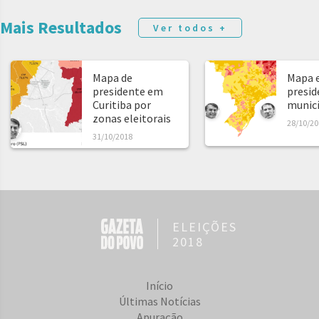
Mais Resultados
Ver todos +
Mapa de
Mapa e
presidente em
presid
Curitiba por
municíp
zonas eleitorais
28/10/20
31/10/2018
ELEIÇÕES
2018
Início
Últimas Notícias
Apuração