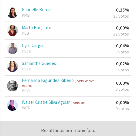
Gabrielle Burcci
0,25%
PMB
35 votos
Marta Barçante
0,09%
PCB
12 votos
Cyro Cargia
0,04%
PSTU
5 votos
Samantha Guedes
0,02%
PSTU
3 votos
Fernando Fagundes Ribeiro
(Indeferido com
0,00%
recurso)
0 votos
PCO
Walter Cristie Silva Aguiar
0,00%
(Indeferido)
PATRI
0 votos
Resultados por município: