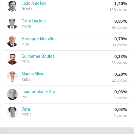
João Amoêdo
1,20%
NOVO
139 votos
Cabo Daciolo
0,85%
PATRI
98 votos
Henrique Meirelles
0,78%
MDB
90 votos
Guilherme Boulos
0,33%
PSOL
38 votos
Marina Silva
0,20%
REDE
23 votos
João Goulart Filho
0,03%
PPL
3 votos
Vera
0,03%
PSTU
3 votos