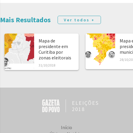
Mais Resultados
Ver todos +
Mapa de
Mapa e
presidente em
presid
Curitiba por
municíp
zonas eleitorais
28/10/20
31/10/2018
ELEIÇÕES
2018
Início