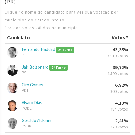
(PR)
Clique no nome do candidato para ver sua votação por
municípios do estado inteiro
* % dos votos válidos no município
Candidato
Votos *
Fernando Haddad
43,35%
2º Turno
PT
5.010 votos
Jair Bolsonaro
39,72%
2º Turno
PSL
4.590 votos
Ciro Gomes
6,92%
PDT
800 votos
Alvaro Dias
4,19%
PODE
484 votos
Geraldo Alckmin
2,41%
PSDB
279 votos