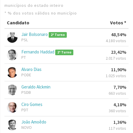
municípios do estado inteiro
* % dos votos válidos no município
Candidato
Votos *
Jair Bolsonaro
48,54%
2º Turno
PSL
4.180 votos
Fernando Haddad
23,42%
2º Turno
PT
2.017 votos
Alvaro Dias
11,90%
PODE
1.025 votos
Geraldo Alckmin
7,70%
PSDB
663 votos
Ciro Gomes
4,18%
PDT
360 votos
João Amoêdo
1,36%
NOVO
117 votos