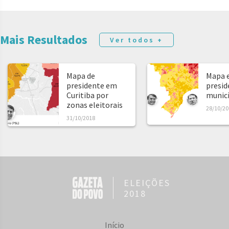
Mais Resultados
Ver todos +
Mapa de
Mapa e
presidente em
presid
Curitiba por
municíp
zonas eleitorais
28/10/20
31/10/2018
ELEIÇÕES
2018
Início