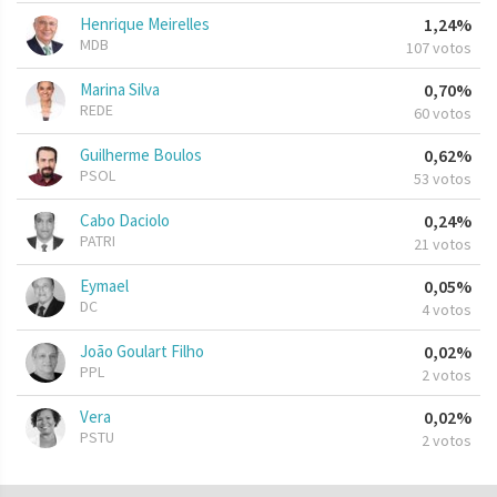
Henrique Meirelles
1,24%
MDB
107 votos
Marina Silva
0,70%
REDE
60 votos
Guilherme Boulos
0,62%
PSOL
53 votos
Cabo Daciolo
0,24%
PATRI
21 votos
Eymael
0,05%
DC
4 votos
João Goulart Filho
0,02%
PPL
2 votos
Vera
0,02%
PSTU
2 votos