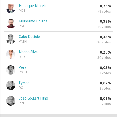
Henrique Meirelles
0,76%
MDB
78 votos
Guilherme Boulos
0,39%
PSOL
40 votos
Cabo Daciolo
0,35%
PATRI
36 votos
Marina Silva
0,29%
REDE
30 votos
Vera
0,03%
PSTU
3 votos
Eymael
0,02%
DC
2 votos
João Goulart Filho
0,01%
PPL
1 votos