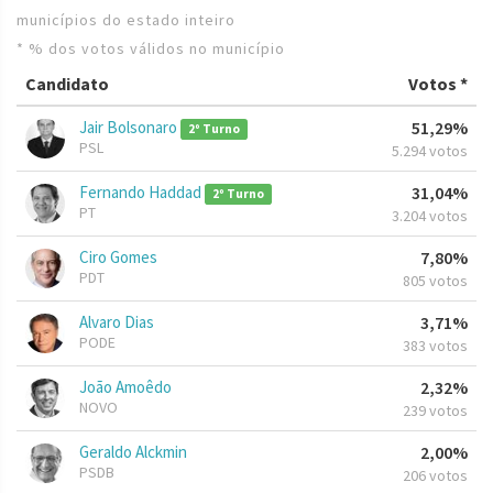
municípios do estado inteiro
* % dos votos válidos no município
Candidato
Votos *
Jair Bolsonaro
51,29%
2º Turno
PSL
5.294 votos
Fernando Haddad
31,04%
2º Turno
PT
3.204 votos
Ciro Gomes
7,80%
PDT
805 votos
Alvaro Dias
3,71%
PODE
383 votos
João Amoêdo
2,32%
NOVO
239 votos
Geraldo Alckmin
2,00%
PSDB
206 votos