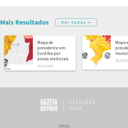
Mais Resultados
Ver todos +
Mapa de
Mapa e
presidente em
presid
Curitiba por
municíp
zonas eleitorais
28/10/20
31/10/2018
ELEIÇÕES
2018
Início