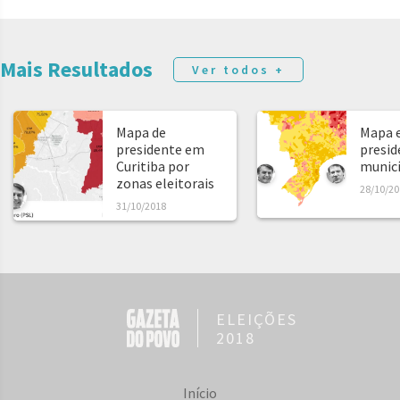
Mais Resultados
Ver todos +
Mapa de
Mapa e
presidente em
presid
Curitiba por
municíp
zonas eleitorais
28/10/20
31/10/2018
ELEIÇÕES
2018
Início