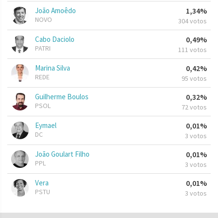
João Amoêdo
1,34%
NOVO
304 votos
Cabo Daciolo
0,49%
PATRI
111 votos
Marina Silva
0,42%
REDE
95 votos
Guilherme Boulos
0,32%
PSOL
72 votos
Eymael
0,01%
DC
3 votos
João Goulart Filho
0,01%
PPL
3 votos
Vera
0,01%
PSTU
3 votos