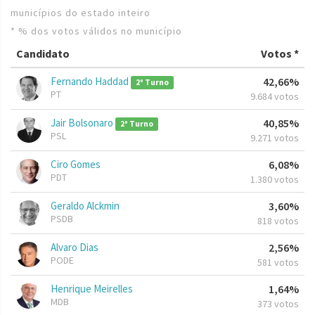
municípios do estado inteiro
* % dos votos válidos no município
Candidato
Votos *
Fernando Haddad
42,66%
2º Turno
PT
9.684 votos
Jair Bolsonaro
40,85%
2º Turno
PSL
9.271 votos
Ciro Gomes
6,08%
PDT
1.380 votos
Geraldo Alckmin
3,60%
PSDB
818 votos
Alvaro Dias
2,56%
PODE
581 votos
Henrique Meirelles
1,64%
MDB
373 votos