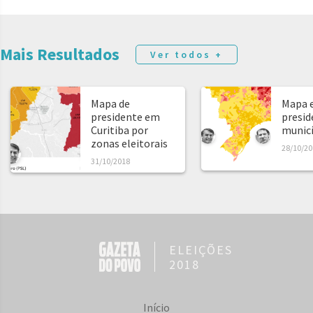
Mais Resultados
Ver todos +
Mapa de
Mapa e
presidente em
presid
Curitiba por
municíp
zonas eleitorais
28/10/20
31/10/2018
ELEIÇÕES
2018
Início