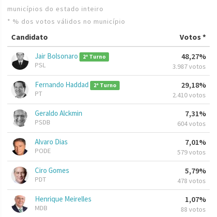
municípios do estado inteiro
* % dos votos válidos no município
Candidato
Votos *
Jair Bolsonaro
48,27%
2º Turno
PSL
3.987 votos
Fernando Haddad
29,18%
2º Turno
PT
2.410 votos
Geraldo Alckmin
7,31%
PSDB
604 votos
Alvaro Dias
7,01%
PODE
579 votos
Ciro Gomes
5,79%
PDT
478 votos
Henrique Meirelles
1,07%
MDB
88 votos