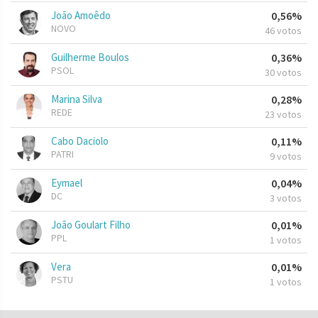
João Amoêdo
0,56%
NOVO
46 votos
Guilherme Boulos
0,36%
PSOL
30 votos
Marina Silva
0,28%
REDE
23 votos
Cabo Daciolo
0,11%
PATRI
9 votos
Eymael
0,04%
DC
3 votos
João Goulart Filho
0,01%
PPL
1 votos
Vera
0,01%
PSTU
1 votos