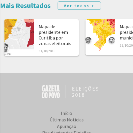
Mais Resultados
Ver todos +
Mapa de
Mapa e
presidente em
presid
Curitiba por
municíp
zonas eleitorais
28/10/20
31/10/2018
ELEIÇÕES
2018
Início
Últimas Notícias
Apuração
Resultados das Eleições