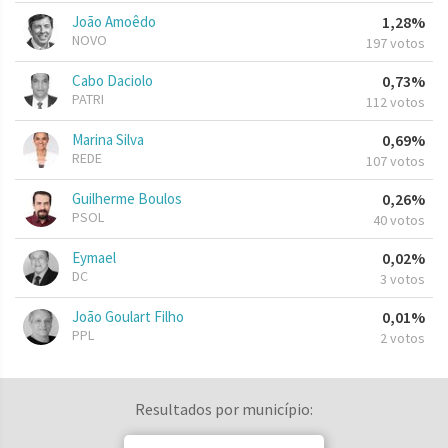
João Amoêdo
1,28%
NOVO
197 votos
Cabo Daciolo
0,73%
PATRI
112 votos
Marina Silva
0,69%
REDE
107 votos
Guilherme Boulos
0,26%
PSOL
40 votos
Eymael
0,02%
DC
3 votos
João Goulart Filho
0,01%
PPL
2 votos
Resultados por município: