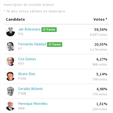
municípios do estado inteiro
* % dos votos válidos no município
Candidato
Votos *
Jair Bolsonaro
58,56%
2º Turno
PSL
9.047 votos
Fernando Haddad
20,55%
2º Turno
PT
3.174 votos
Ciro Gomes
6,27%
PDT
968 votos
Alvaro Dias
5,14%
PODE
794 votos
Geraldo Alckmin
4,98%
PSDB
770 votos
Henrique Meirelles
1,51%
MDB
234 votos