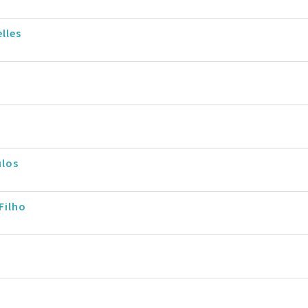
lles
ulos
Filho