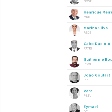
NOVO
Henrique Meire
MDB
Marina Silva
REDE
Cabo Daciolo
PATRI
Guilherme Bo
PSOL
João Goulart 
PPL
Vera
PSTU
Eymael
DC