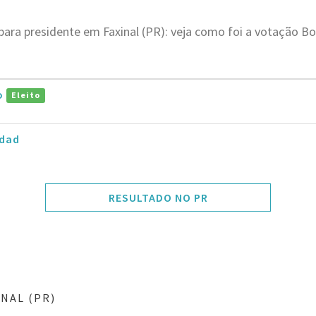
para presidente em Faxinal (PR): veja como foi a votação B
ro
Eleito
dad
RESULTADO NO PR
NAL (PR)