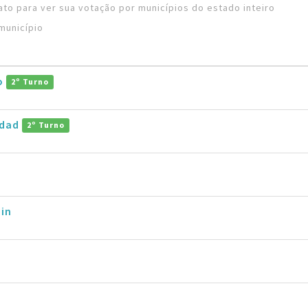
to para ver sua votação por municípios do estado inteiro
município
ro
2º Turno
ddad
2º Turno
in