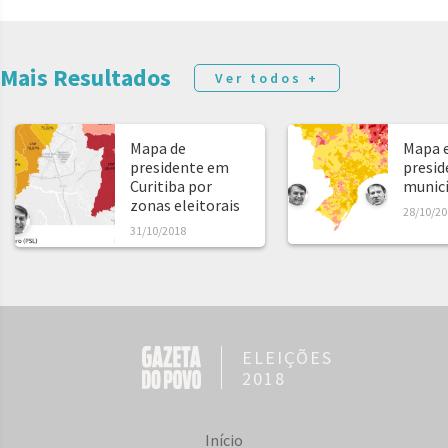
Mais Resultados
Ver todos +
Mapa de
Mapa e
presidente em
presid
Curitiba por
municíp
zonas eleitorais
28/10/20
31/10/2018
ELEIÇÕES
2018
Início