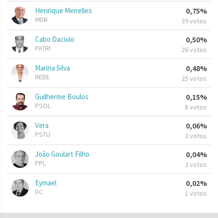
Henrique Meirelles
0,75%
MDB
39 votos
Cabo Daciolo
0,50%
PATRI
26 votos
Marina Silva
0,48%
REDE
25 votos
Guilherme Boulos
0,15%
PSOL
8 votos
Vera
0,06%
PSTU
3 votos
João Goulart Filho
0,04%
PPL
2 votos
Eymael
0,02%
DC
1 votos