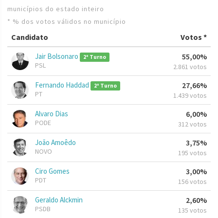
municípios do estado inteiro
* % dos votos válidos no município
Candidato
Votos *
Jair Bolsonaro
55,00%
2º Turno
PSL
2.861 votos
Fernando Haddad
27,66%
2º Turno
PT
1.439 votos
Alvaro Dias
6,00%
PODE
312 votos
João Amoêdo
3,75%
NOVO
195 votos
Ciro Gomes
3,00%
PDT
156 votos
Geraldo Alckmin
2,60%
PSDB
135 votos