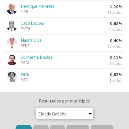
Henrique Meirelles
1,10%
MDB
71 votos
Cabo Daciolo
0,68%
PATRI
44 votos
Marina Silva
0,40%
REDE
26 votos
Guilherme Boulos
0,11%
PSOL
7 votos
Vera
0,02%
PSTU
1 votos
Resultados por município: