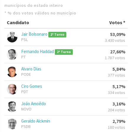
municípios do estado inteiro
* % dos votos válidos no município
Candidato
Votos *
Jair Bolsonaro
53,09%
2º Turno
PSL
3.430 votos
Fernando Haddad
27,66%
2º Turno
PT
1.787 votos
Alvaro Dias
5,84%
PODE
377 votos
Ciro Gomes
5,17%
PDT
334 votos
João Amoêdo
3,16%
NOVO
204 votos
Geraldo Alckmin
2,79%
PSDB
180 votos