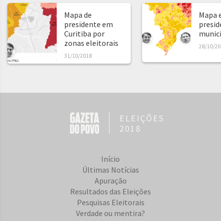
Mapa de
Mapa e
presidente em
presid
Curitiba por
municíp
zonas eleitorais
28/10/20
31/10/2018
ELEIÇÕES
2018
Início
Últimas Notícias
Apuração
Resultados das Eleições
Pesquisas Eleitorais
Verdade ou mentira?