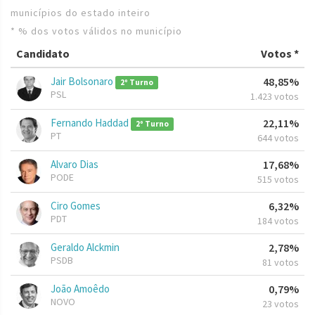
municípios do estado inteiro
* % dos votos válidos no município
Candidato
Votos *
Jair Bolsonaro
48,85%
2º Turno
PSL
1.423 votos
Fernando Haddad
22,11%
2º Turno
PT
644 votos
Alvaro Dias
17,68%
PODE
515 votos
Ciro Gomes
6,32%
PDT
184 votos
Geraldo Alckmin
2,78%
PSDB
81 votos
João Amoêdo
0,79%
NOVO
23 votos