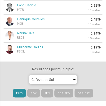
Cabo Daciolo
0,51%
PATRI
15 votos
Henrique Meirelles
0,45%
MDB
13 votos
Marina Silva
0,34%
REDE
10 votos
Guilherme Boulos
0,17%
PSOL
5 votos
Resultados por município:
PRES
GOV
SEN
DEP. FED
DEP. EST