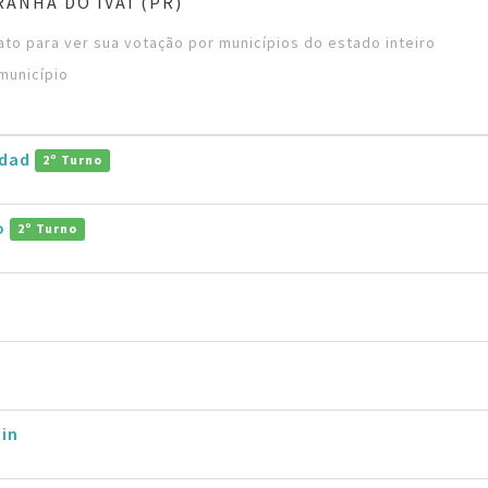
ANHA DO IVAÍ (PR)
to para ver sua votação por municípios do estado inteiro
município
ddad
2º Turno
ro
2º Turno
in