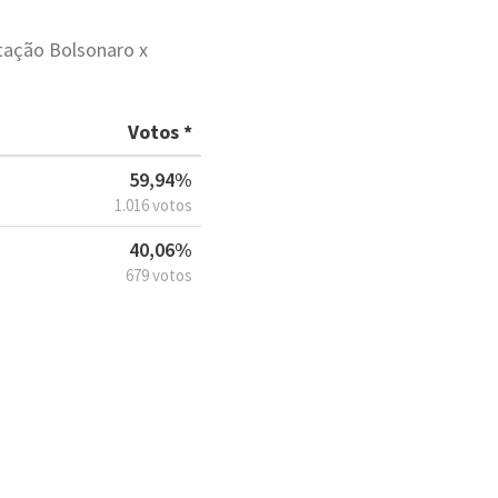
otação Bolsonaro x
Votos *
59,94%
1.016 votos
40,06%
679 votos