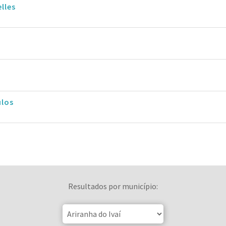
lles
ulos
Resultados por município: