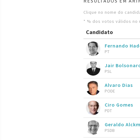
RESULTADOS EM ARIR
Clique no nome do candida
* % dos votos válidos no 
Candidato
Fernando Ha
PT
Jair Bolsona
PSL
Alvaro Dias
PODE
Ciro Gomes
PDT
Geraldo Alckm
PSDB