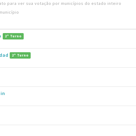
to para ver sua votação por municípios do estado inteiro
município
ro
2º Turno
ddad
2º Turno
in