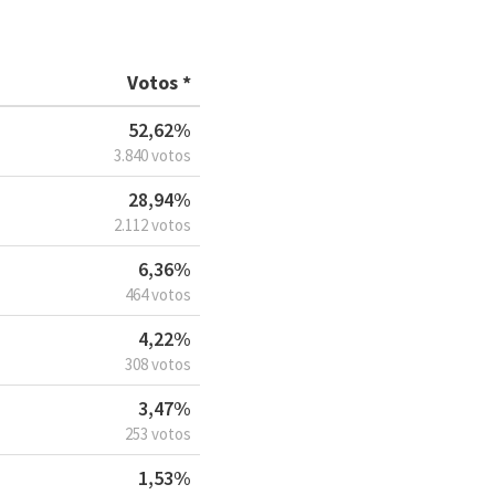
Votos *
52,62%
3.840 votos
28,94%
2.112 votos
6,36%
464 votos
4,22%
308 votos
3,47%
253 votos
1,53%