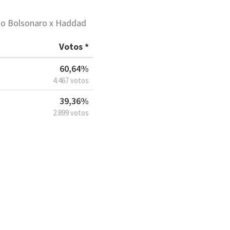
ção Bolsonaro x Haddad
Votos *
60,64%
4.467 votos
39,36%
2.899 votos