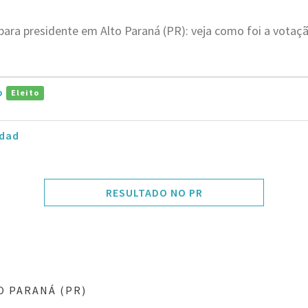
para presidente em Alto Paraná (PR): veja como foi a vota
ro
Eleito
dad
RESULTADO NO PR
O PARANÁ (PR)