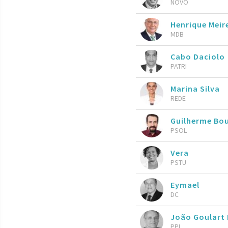
NOVO
Henrique Meire
MDB
Cabo Daciolo
PATRI
Marina Silva
REDE
Guilherme Bo
PSOL
Vera
PSTU
Eymael
DC
João Goulart 
PPL