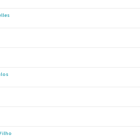
lles
ulos
Filho