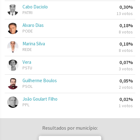
Cabo Daciolo
0,30%
PATRI
13 votos
Alvaro Dias
0,18%
PODE
8 votos
Marina Silva
0,18%
REDE
8 votos
Vera
0,07%
PSTU
3 votos
Guilherme Boulos
0,05%
PSOL
2 votos
João Goulart Filho
0,02%
PPL
1 votos
Resultados por município: