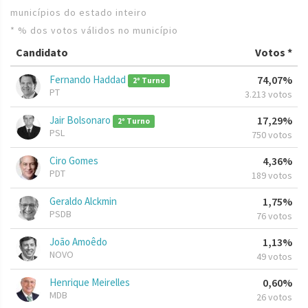
municípios do estado inteiro
* % dos votos válidos no município
Candidato
Votos *
Fernando Haddad
74,07%
2º Turno
PT
3.213 votos
Jair Bolsonaro
17,29%
2º Turno
PSL
750 votos
Ciro Gomes
4,36%
PDT
189 votos
Geraldo Alckmin
1,75%
PSDB
76 votos
João Amoêdo
1,13%
NOVO
49 votos
Henrique Meirelles
0,60%
MDB
26 votos