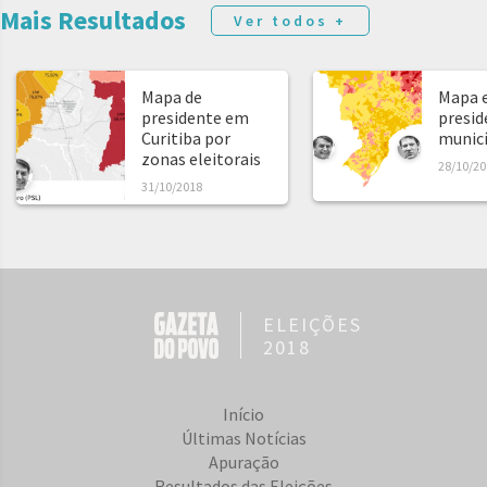
Mais Resultados
Ver todos +
Mapa de
Mapa e
presidente em
presid
Curitiba por
municíp
zonas eleitorais
28/10/20
31/10/2018
ELEIÇÕES
2018
Início
Últimas Notícias
Apuração
Resultados das Eleições