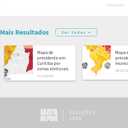
PUBLICIDADE
Mais Resultados
Ver todos +
Mapa de
Mapa e
presidente em
presid
Curitiba por
municíp
zonas eleitorais
28/10/20
31/10/2018
ELEIÇÕES
2018