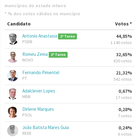
municípios do estado inteiro
* % dos votos válidos no município
Candidato
Votos *
Antonio Anastasia
44,85%
2º Turno
PSDB
1.140 votos
Romeu Zema
32,65%
2º Turno
NOVO
830 votos
Fernando Pimentel
21,32%
PT
542 votos
Adalclever Lopes
0,67%
MDB
17 votos
Dirlene Marques
0,28%
PSOL
7 votos
João Batista Mares Guia
0,24%
REDE
6 votos