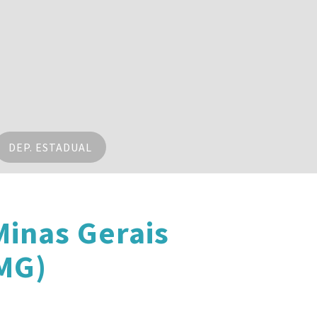
DEP. ESTADUAL
inas Gerais
MG)