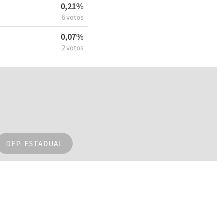
0,21%
6 votos
0,07%
2 votos
DEP. ESTADUAL