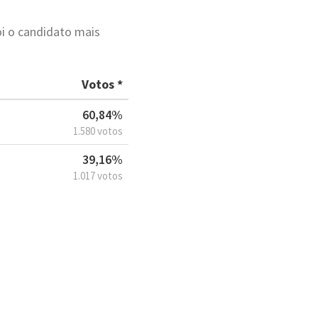
i o candidato mais
Votos *
60,84%
1.580 votos
39,16%
1.017 votos