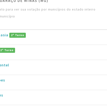
UARAÇU DE MINAS (MG)
to para ver sua votação por municípios do estado inteiro
município
tasia
2º Turno
2º Turno
entel
pes
es