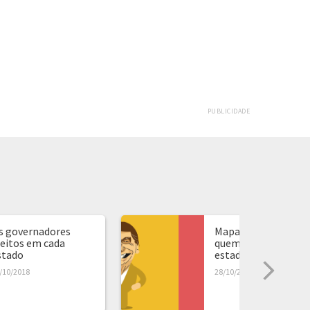
PUBLICIDADE
s governadores
Mapa de presidente:
leitos em cada
quem ganhou em ca
stado
estado...
/10/2018
28/10/2018