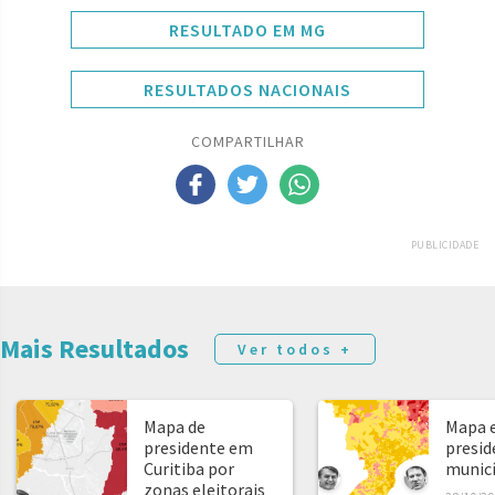
RESULTADO EM MG
RESULTADOS NACIONAIS
COMPARTILHAR
PUBLICIDADE
Mais Resultados
Ver todos +
Mapa de
Mapa e
presidente em
presid
Curitiba por
municíp
zonas eleitorais