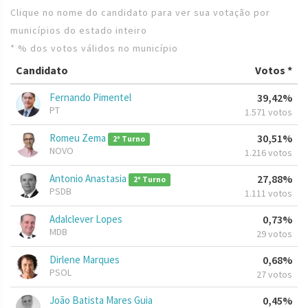
Clique no nome do candidato para ver sua votação por
municípios do estado inteiro
* % dos votos válidos no município
Candidato
Votos *
Fernando Pimentel
39,42%
PT
1.571 votos
Romeu Zema
30,51%
2º Turno
NOVO
1.216 votos
Antonio Anastasia
27,88%
2º Turno
PSDB
1.111 votos
Adalclever Lopes
0,73%
MDB
29 votos
Dirlene Marques
0,68%
PSOL
27 votos
João Batista Mares Guia
0,45%