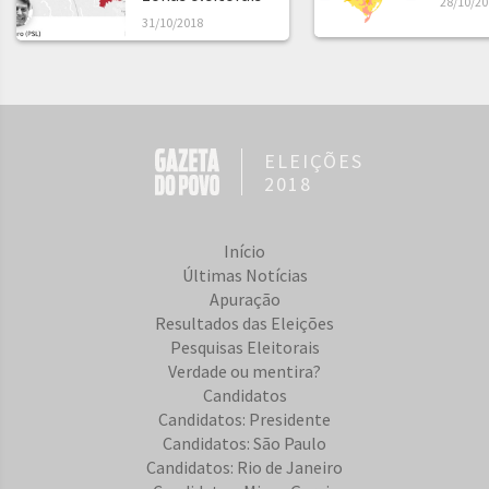
28/10/20
31/10/2018
ELEIÇÕES
2018
Início
Últimas Notícias
Apuração
Resultados das Eleições
Pesquisas Eleitorais
Verdade ou mentira?
Candidatos
Candidatos: Presidente
Candidatos: São Paulo
Candidatos: Rio de Janeiro