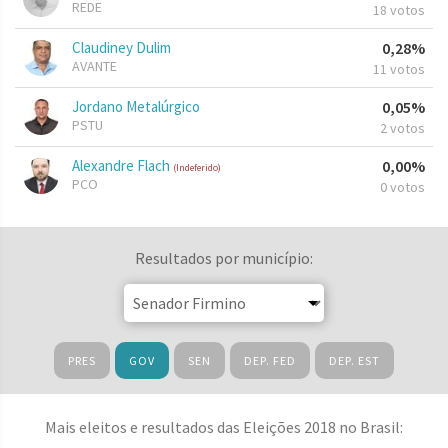
REDE
18 votos
Claudiney Dulim
0,28%
AVANTE
11 votos
Jordano Metalúrgico
0,05%
PSTU
2 votos
Alexandre Flach
0,00%
(Indeferido)
PCO
0 votos
Resultados por município:
PRES
GOV
SEN
DEP. FED
DEP. EST
Mais eleitos e resultados das Eleições 2018 no Brasil: