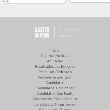
ELEIÇÕES
2018
Início
Últimas Notícias
Apuração
Resultados das Eleições
Pesquisas Eleitorais
Verdade ou mentira?
Candidatos
Candidatos: Presidente
Candidatos: São Paulo
Candidatos: Rio de Janeiro
Candidatos: Minas Gerais
Candidatos: Paraná