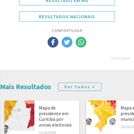
RESULTADO EM MG
RESULTADOS NACIONAIS
COMPARTILHAR
PUBLICIDADE
Mais Resultados
Ver todos +
Mapa de
Mapa e
presidente em
presid
Curitiba por
municíp
zonas eleitorais
28/10/20
31/10/2018