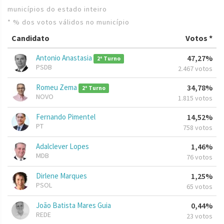
municípios do estado inteiro
* % dos votos válidos no município
Candidato
Votos *
Antonio Anastasia
47,27%
2º Turno
PSDB
2.467 votos
Romeu Zema
34,78%
2º Turno
NOVO
1.815 votos
Fernando Pimentel
14,52%
PT
758 votos
Adalclever Lopes
1,46%
MDB
76 votos
Dirlene Marques
1,25%
PSOL
65 votos
João Batista Mares Guia
0,44%
REDE
23 votos