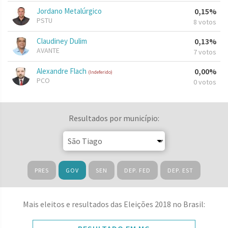
Jordano Metalúrgico
0,15%
PSTU
8 votos
Claudiney Dulim
0,13%
AVANTE
7 votos
Alexandre Flach
0,00%
(Indeferido)
PCO
0 votos
Resultados por município:
PRES
GOV
SEN
DEP. FED
DEP. EST
Mais eleitos e resultados das Eleições 2018 no Brasil: