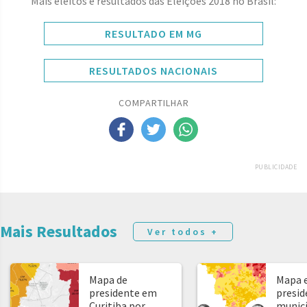
Mais eleitos e resultados das Eleições 2018 no Brasil:
RESULTADO EM MG
RESULTADOS NACIONAIS
COMPARTILHAR
PUBLICIDADE
Mais Resultados
Ver todos +
Mapa de
Mapa e
presidente em
presid
Curitiba por
municíp