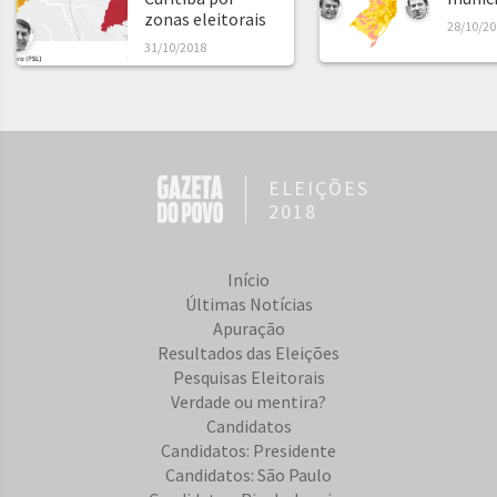
zonas eleitorais
28/10/20
31/10/2018
ELEIÇÕES
2018
Início
Últimas Notícias
Apuração
Resultados das Eleições
Pesquisas Eleitorais
Verdade ou mentira?
Candidatos
Candidatos: Presidente
Candidatos: São Paulo