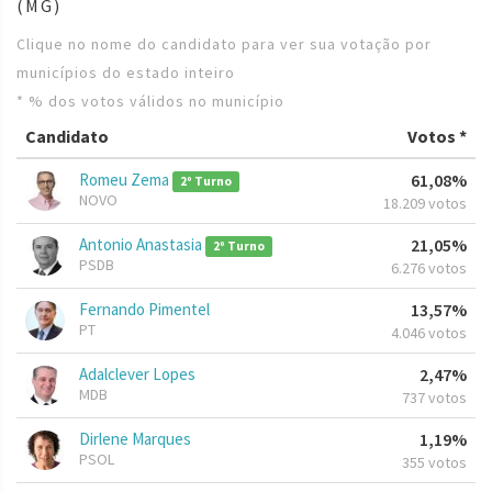
(MG)
Clique no nome do candidato para ver sua votação por
municípios do estado inteiro
* % dos votos válidos no município
Candidato
Votos *
Romeu Zema
61,08%
2º Turno
NOVO
18.209 votos
Antonio Anastasia
21,05%
2º Turno
PSDB
6.276 votos
Fernando Pimentel
13,57%
PT
4.046 votos
Adalclever Lopes
2,47%
MDB
737 votos
Dirlene Marques
1,19%
PSOL
355 votos