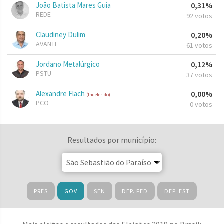
João Batista Mares Guia
0,31%
REDE
92 votos
Claudiney Dulim
0,20%
AVANTE
61 votos
Jordano Metalúrgico
0,12%
PSTU
37 votos
Alexandre Flach
0,00%
(Indeferido)
PCO
0 votos
Resultados por município:
PRES
GOV
SEN
DEP. FED
DEP. EST