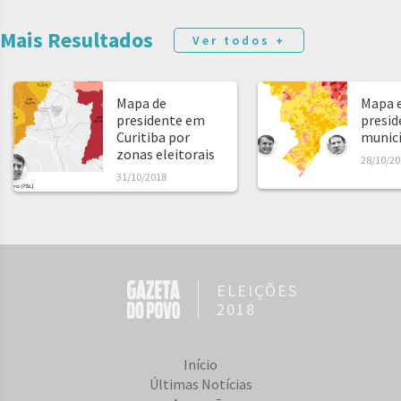
Mais Resultados
Ver todos +
Mapa de
Mapa e
presidente em
presid
Curitiba por
municíp
zonas eleitorais
28/10/20
31/10/2018
ELEIÇÕES
2018
Início
Últimas Notícias