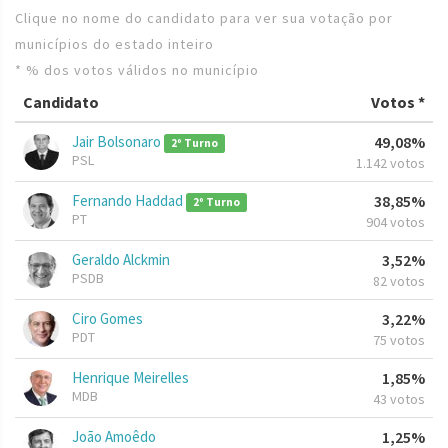
Clique no nome do candidato para ver sua votação por
municípios do estado inteiro
* % dos votos válidos no município
Candidato
Votos *
Jair Bolsonaro
49,08%
2º Turno
PSL
1.142 votos
Fernando Haddad
38,85%
2º Turno
PT
904 votos
Geraldo Alckmin
3,52%
PSDB
82 votos
Ciro Gomes
3,22%
PDT
75 votos
Henrique Meirelles
1,85%
MDB
43 votos
João Amoêdo
1,25%