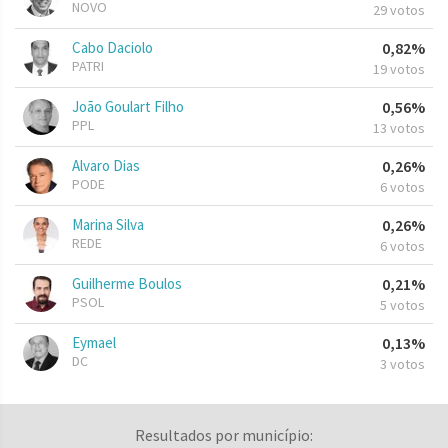
NOVO
29 votos
Cabo Daciolo
0,82%
PATRI
19 votos
João Goulart Filho
0,56%
PPL
13 votos
Alvaro Dias
0,26%
PODE
6 votos
Marina Silva
0,26%
REDE
6 votos
Guilherme Boulos
0,21%
PSOL
5 votos
Eymael
0,13%
DC
3 votos
Resultados por município: