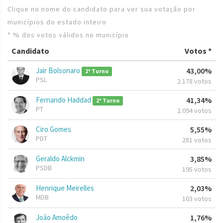
Clique no nome do candidato para ver sua votação por
municípios do estado inteiro
* % dos votos válidos no município
Candidato
Votos *
Jair Bolsonaro
43,00%
2º Turno
PSL
2.178 votos
Fernando Haddad
41,34%
2º Turno
PT
2.094 votos
Ciro Gomes
5,55%
PDT
281 votos
Geraldo Alckmin
3,85%
PSDB
195 votos
Henrique Meirelles
2,03%
MDB
103 votos
João Amoêdo
1,76%