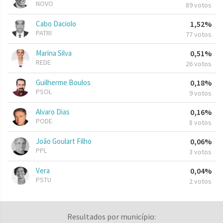
NOVO
89 votos
Cabo Daciolo
1,52%
PATRI
77 votos
Marina Silva
0,51%
REDE
26 votos
Guilherme Boulos
0,18%
PSOL
9 votos
Alvaro Dias
0,16%
PODE
8 votos
João Goulart Filho
0,06%
PPL
3 votos
Vera
0,04%
PSTU
2 votos
Resultados por município: