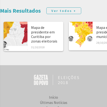
Mais Resultados
Ver todos +
Mapa de
Mapa e
presidente em
presid
Curitiba por
municíp
zonas eleitorais
28/10/20
31/10/2018
ELEIÇÕES
2018
Início
Últimas Notícias