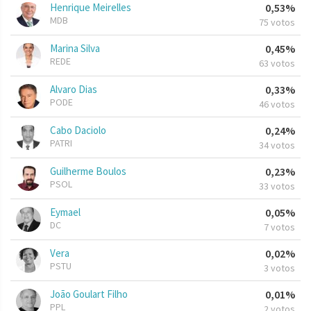
Henrique Meirelles
0,53%
MDB
75 votos
Marina Silva
0,45%
REDE
63 votos
Alvaro Dias
0,33%
PODE
46 votos
Cabo Daciolo
0,24%
PATRI
34 votos
Guilherme Boulos
0,23%
PSOL
33 votos
Eymael
0,05%
DC
7 votos
Vera
0,02%
PSTU
3 votos
João Goulart Filho
0,01%
PPL
2 votos