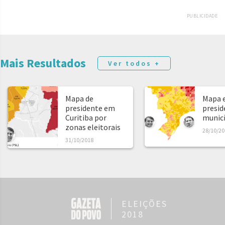
PUBLICIDADE
Mais Resultados
Ver todos +
Mapa de
Mapa e
presidente em
presid
Curitiba por
municíp
zonas eleitorais
28/10/20
31/10/2018
ELEIÇÕES
2018