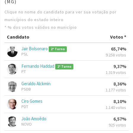
(MG)
Clique no nome do candidato para ver sua votação por
municípios do estado inteiro
* % dos votos válidos no município
Candidato
Votos *
Jair Bolsonaro
65,74%
2º Turno
PSL
9.258 votos
Fernando Haddad
9,37%
2º Turno
PT
1.319 votos
Geraldo Alckmin
8,36%
PSDB
1.177 votos
Ciro Gomes
8,10%
PDT
1.140 votos
João Amoêdo
6,57%
NOVO
925 votos