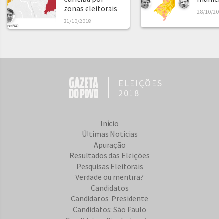
zonas eleitorais
28/10/20
31/10/2018
ELEIÇÕES
2018
Início
Últimas Notícias
Apuração
Resultados das Eleições
Pesquisas Eleitorais
Verdade ou mentira?
Candidatos
Candidatos: Presidente
Candidatos: São Paulo