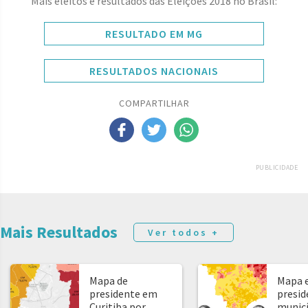
Mais eleitos e resultados das Eleições 2018 no Brasil:
RESULTADO EM MG
RESULTADOS NACIONAIS
COMPARTILHAR
PUBLICIDADE
Mais Resultados
Ver todos +
Mapa de
Mapa e
presidente em
presid
Curitiba por
municíp