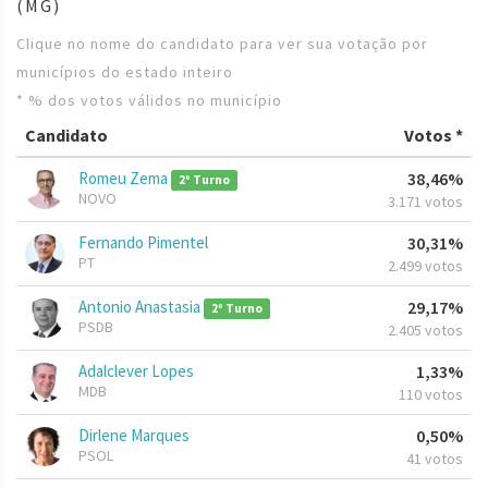
(MG)
Clique no nome do candidato para ver sua votação por
municípios do estado inteiro
* % dos votos válidos no município
Candidato
Votos *
Romeu Zema
38,46%
2º Turno
NOVO
3.171 votos
Fernando Pimentel
30,31%
PT
2.499 votos
Antonio Anastasia
29,17%
2º Turno
PSDB
2.405 votos
Adalclever Lopes
1,33%
MDB
110 votos
Dirlene Marques
0,50%
PSOL
41 votos