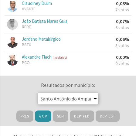
Claudiney Dulim
0,08%
AVANTE
7 votos
João Batista Mares Guia
0,07%
REDE
6 votos
Jordano Metalúrgico
0,06%
PSTU
5 votos
Alexandre Flach
0,00%
(Indeferido)
PCO
0 votos
Resultados por município:
PRES
GOV
SEN
DEP. FED
DEP. EST