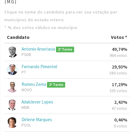
(MG)
Clique no nome do candidato para ver sua votação por
municípios do estado inteiro
* % dos votos válidos no município
Candidato
Votos *
Antonio Anastasia
49,74%
2º Turno
PSDB
964 votos
Fernando Pimentel
29,93%
PT
580 votos
Romeu Zema
17,29%
2º Turno
NOVO
335 votos
Adalclever Lopes
2,43%
MDB
47 votos
Dirlene Marques
0,46%
PSOL
9 votos