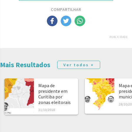
COMPARTILHAR
PUBLICIDADE
Mais Resultados
Ver todos +
Mapa de
Mapa e
presidente em
presid
Curitiba por
municíp
zonas eleitorais
28/10/20
31/10/2018