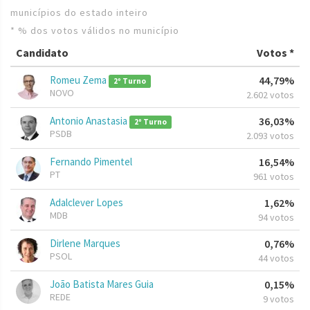
municípios do estado inteiro
* % dos votos válidos no município
Candidato
Votos *
Romeu Zema
44,79%
2º Turno
NOVO
2.602 votos
Antonio Anastasia
36,03%
2º Turno
PSDB
2.093 votos
Fernando Pimentel
16,54%
PT
961 votos
Adalclever Lopes
1,62%
MDB
94 votos
Dirlene Marques
0,76%
PSOL
44 votos
João Batista Mares Guia
0,15%
REDE
9 votos