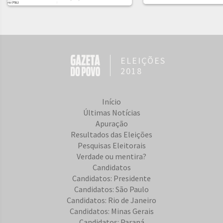
ELEIÇÕES
2018
Início
Últimas Notícias
Apuração
Resultados das Eleições
Pesquisas Eleitorais
Verdade ou mentira?
Candidatos
Candidatos: Presidente
Candidatos: São Paulo
Candidatos: Rio de Janeiro
Candidatos: Minas Gerais
Candidatos: Paraná