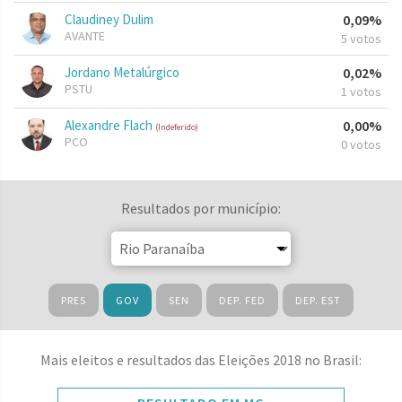
Claudiney Dulim
0,09%
AVANTE
5 votos
Jordano Metalúrgico
0,02%
PSTU
1 votos
Alexandre Flach
0,00%
(Indeferido)
PCO
0 votos
Resultados por município:
PRES
GOV
SEN
DEP. FED
DEP. EST
Mais eleitos e resultados das Eleições 2018 no Brasil: