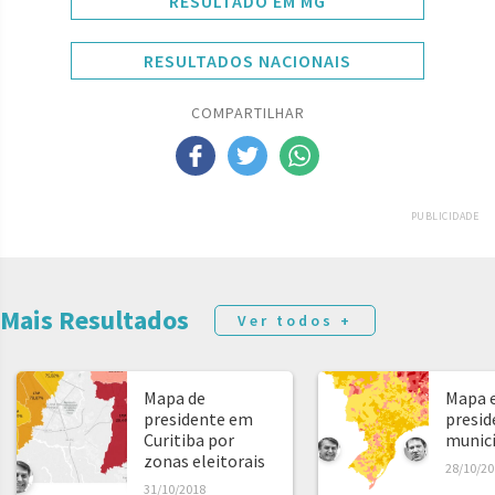
RESULTADO EM MG
RESULTADOS NACIONAIS
COMPARTILHAR
PUBLICIDADE
Mais Resultados
Ver todos +
Mapa de
Mapa e
presidente em
presid
Curitiba por
municíp
zonas eleitorais
28/10/20
31/10/2018