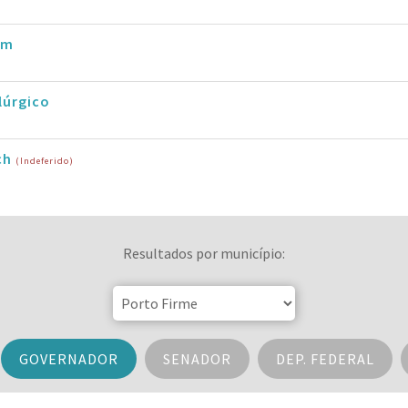
im
lúrgico
ch
(Indeferido)
Resultados por município:
GOVERNADOR
SENADOR
DEP. FEDERAL