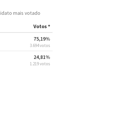
didato mais votado
Votos *
75,19%
3.694 votos
24,81%
1.219 votos