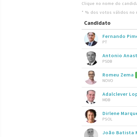
Clique no nome do candida
* % dos votos válidos no 
Candidato
Fernando Pim
PT
Antonio Anas
PSDB
Romeu Zema
NOVO
Adalclever Lo
MDB
Dirlene Marqu
PSOL
João Batista 