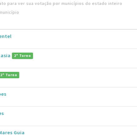
to para ver sua votação por municípios do estado inteiro
município
entel
tasia
2º Turno
2º Turno
pes
es
Mares Guia