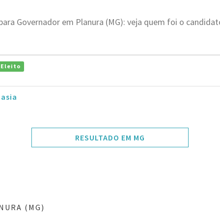
 para Governador em Planura (MG): veja quem foi o candida
Eleito
tasia
RESULTADO EM MG
NURA (MG)