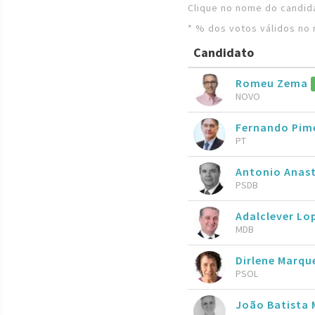
Clique no nome do candida
* % dos votos válidos no 
Candidato
Romeu Zema
NOVO
Fernando Pim
PT
Antonio Anas
PSDB
Adalclever Lo
MDB
Dirlene Marqu
PSOL
João Batista 