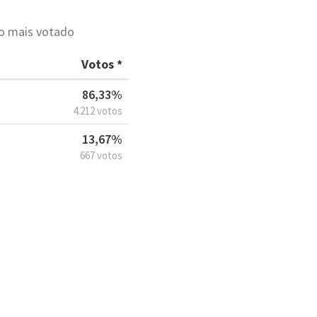
to mais votado
Votos *
86,33%
4.212 votos
13,67%
667 votos