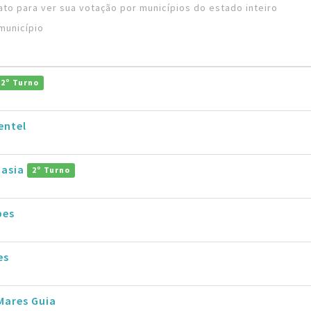
to para ver sua votação por municípios do estado inteiro
município
2º Turno
entel
tasia
2º Turno
pes
es
Mares Guia