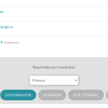
im
lúrgico
ch
(Indeferido)
Resultados por município:
GOVERNADOR
SENADOR
DEP. FEDERAL