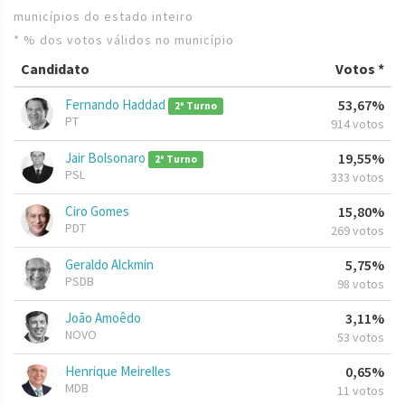
municípios do estado inteiro
* % dos votos válidos no município
Candidato
Votos *
Fernando Haddad
53,67%
2º Turno
PT
914 votos
Jair Bolsonaro
19,55%
2º Turno
PSL
333 votos
Ciro Gomes
15,80%
PDT
269 votos
Geraldo Alckmin
5,75%
PSDB
98 votos
João Amoêdo
3,11%
NOVO
53 votos
Henrique Meirelles
0,65%
MDB
11 votos