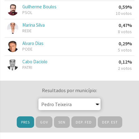
Guilherme Boulos
0,59%
PSOL
10 votos
Marina Silva
0,47%
REDE
8 votos
Alvaro Dias
0,29%
PODE
5 votos
Cabo Daciolo
0,12%
PATRI
2 votos
Resultados por município:
PRES
GOV
SEN
DEP. FED
DEP. EST