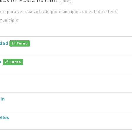
RAS DE MARIA DA CRUZ (MG)
to para ver sua votação por municípios do estado inteiro
município
ddad
2º Turno
ro
2º Turno
in
lles