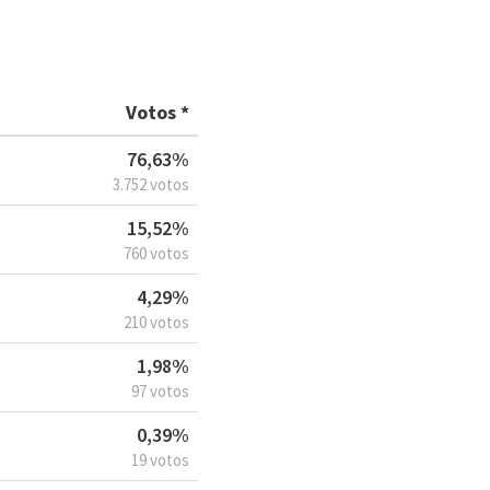
Votos *
76,63%
3.752 votos
15,52%
760 votos
4,29%
210 votos
1,98%
97 votos
0,39%
19 votos