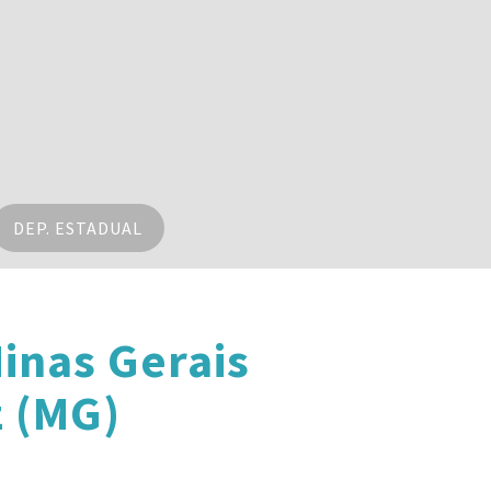
DEP. ESTADUAL
inas Gerais
z (MG)