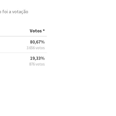
o foi a votação
Votos *
80,67%
3.656 votos
19,33%
876 votos