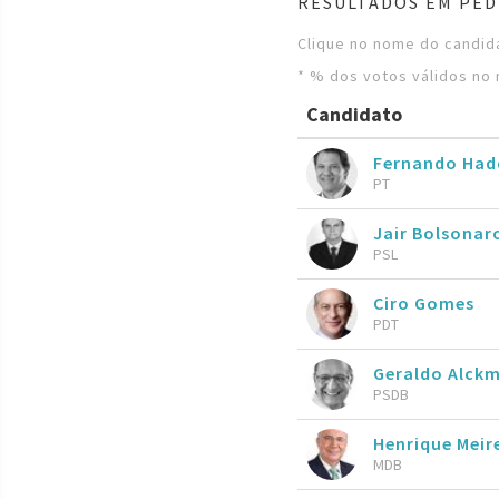
RESULTADOS EM PED
Clique no nome do candida
* % dos votos válidos no 
Candidato
Fernando Ha
PT
Jair Bolsona
PSL
Ciro Gomes
PDT
Geraldo Alckm
PSDB
Henrique Meire
MDB