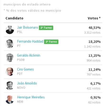
municípios do estado inteiro
* % dos votos válidos no município
Candidato
Votos *
Jair Bolsonaro
48,53%
2º Turno
PSL
3.312 votos
Fernando Haddad
18,20%
2º Turno
PT
1.242 votos
Geraldo Alckmin
13,25%
PSDB
904 votos
Ciro Gomes
11,24%
PDT
767 votos
João Amoêdo
6,17%
NOVO
421 votos
Henrique Meirelles
0,91%
MDB
62 votos