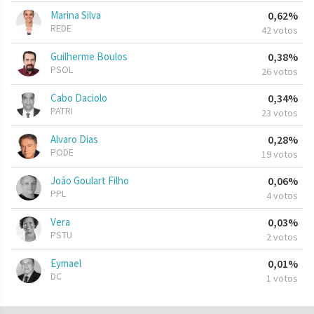
Marina Silva
0,62%
REDE
42 votos
Guilherme Boulos
0,38%
PSOL
26 votos
Cabo Daciolo
0,34%
PATRI
23 votos
Alvaro Dias
0,28%
PODE
19 votos
João Goulart Filho
0,06%
PPL
4 votos
Vera
0,03%
PSTU
2 votos
Eymael
0,01%
DC
1 votos