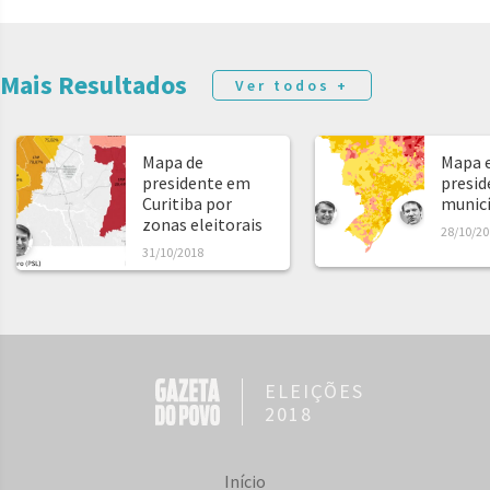
Mais Resultados
Ver todos +
Mapa de
Mapa e
presidente em
presid
Curitiba por
municíp
zonas eleitorais
28/10/20
31/10/2018
ELEIÇÕES
2018
Início