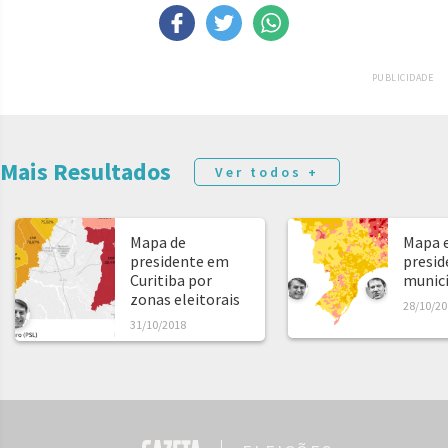
PUBLICIDADE
Mais Resultados
Ver todos +
Mapa de
Mapa e
presidente em
presid
Curitiba por
municíp
zonas eleitorais
28/10/20
31/10/2018