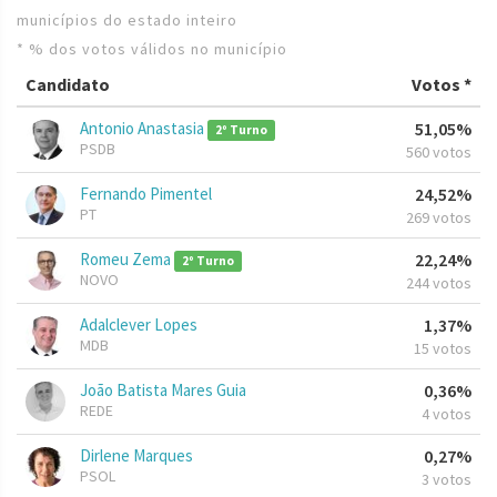
municípios do estado inteiro
* % dos votos válidos no município
Candidato
Votos *
Antonio Anastasia
51,05%
2º Turno
PSDB
560 votos
Fernando Pimentel
24,52%
PT
269 votos
Romeu Zema
22,24%
2º Turno
NOVO
244 votos
Adalclever Lopes
1,37%
MDB
15 votos
João Batista Mares Guia
0,36%
REDE
4 votos
Dirlene Marques
0,27%
PSOL
3 votos