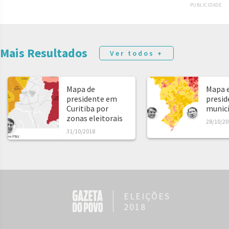
PUBLICIDADE
Mais Resultados
Ver todos +
Mapa de
Mapa e
presidente em
presid
Curitiba por
municíp
zonas eleitorais
28/10/20
31/10/2018
ELEIÇÕES
2018