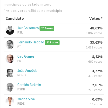
municípios do estado inteiro
* % dos votos válidos no município
Candidato
Votos *
Jair Bolsonaro
48,63%
2º Turno
PSL
3.807 votos
Fernando Haddad
33,63%
2º Turno
PT
2.633 votos
Ciro Gomes
8,43%
PDT
660 votos
João Amoêdo
4,22%
NOVO
330 votos
Geraldo Alckmin
2,81%
PSDB
220 votos
Marina Silva
0,69%
REDE
54 votos