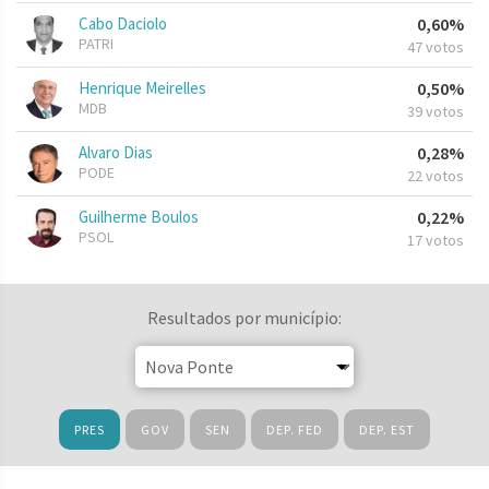
Cabo Daciolo
0,60%
PATRI
47 votos
Henrique Meirelles
0,50%
MDB
39 votos
Alvaro Dias
0,28%
PODE
22 votos
Guilherme Boulos
0,22%
PSOL
17 votos
Resultados por município:
PRES
GOV
SEN
DEP. FED
DEP. EST