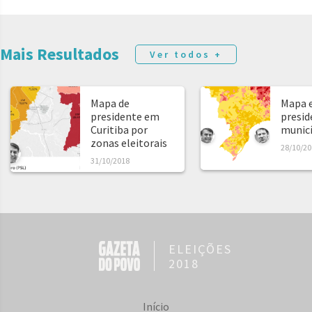
Mais Resultados
Ver todos +
Mapa de
Mapa e
presidente em
presid
Curitiba por
municíp
zonas eleitorais
28/10/20
31/10/2018
ELEIÇÕES
2018
Início