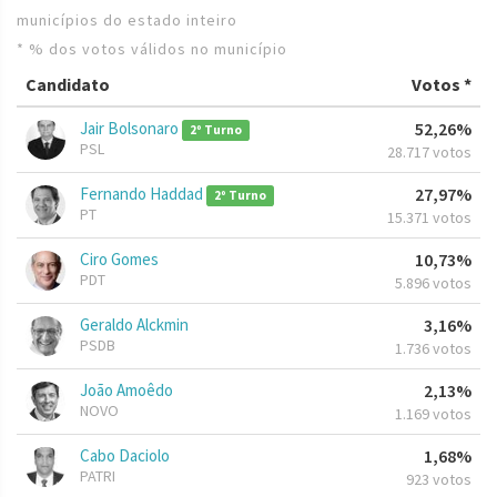
municípios do estado inteiro
* % dos votos válidos no município
Candidato
Votos *
Jair Bolsonaro
52,26%
2º Turno
PSL
28.717 votos
Fernando Haddad
27,97%
2º Turno
PT
15.371 votos
Ciro Gomes
10,73%
PDT
5.896 votos
Geraldo Alckmin
3,16%
PSDB
1.736 votos
João Amoêdo
2,13%
NOVO
1.169 votos
Cabo Daciolo
1,68%
PATRI
923 votos