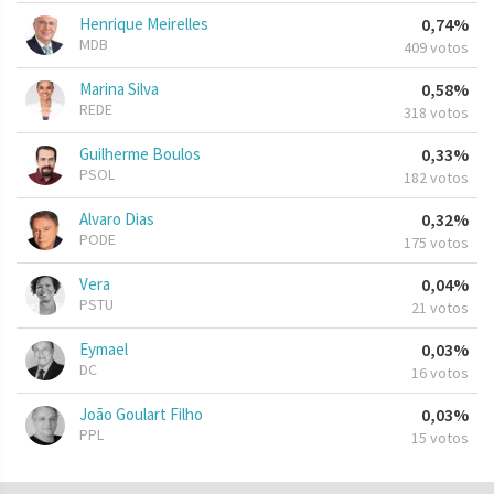
Henrique Meirelles
0,74%
MDB
409 votos
Marina Silva
0,58%
REDE
318 votos
Guilherme Boulos
0,33%
PSOL
182 votos
Alvaro Dias
0,32%
PODE
175 votos
Vera
0,04%
PSTU
21 votos
Eymael
0,03%
DC
16 votos
João Goulart Filho
0,03%
PPL
15 votos