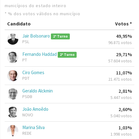
municípios do estado inteiro
* % dos votos válidos no município
Candidato
Votos *
Jair Bolsonaro
49,95%
2º Turno
PSL
96.871 votos
Fernando Haddad
29,71%
2º Turno
PT
57.604 votos
Ciro Gomes
11,07%
PDT
21.471 votos
Geraldo Alckmin
2,81%
PSDB
5.447 votos
João Amoêdo
2,60%
NOVO
5.040 votos
Marina Silva
1,03%
REDE
1.998 votos