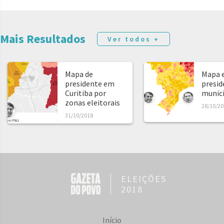
Mais Resultados
Ver todos +
Mapa de
Mapa e
presidente em
presid
Curitiba por
municíp
zonas eleitorais
28/10/20
31/10/2018
ELEIÇÕES
2018
Início