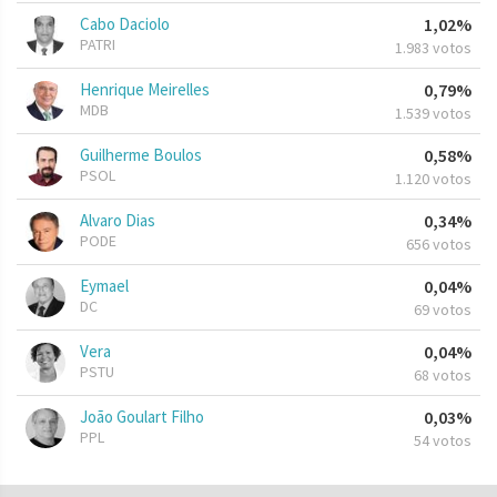
Cabo Daciolo
1,02%
PATRI
1.983 votos
Henrique Meirelles
0,79%
MDB
1.539 votos
Guilherme Boulos
0,58%
PSOL
1.120 votos
Alvaro Dias
0,34%
PODE
656 votos
Eymael
0,04%
DC
69 votos
Vera
0,04%
PSTU
68 votos
João Goulart Filho
0,03%
PPL
54 votos