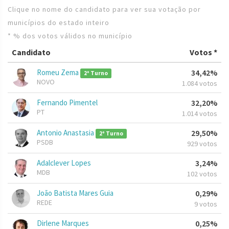
Clique no nome do candidato para ver sua votação por
municípios do estado inteiro
* % dos votos válidos no município
Candidato
Votos *
Romeu Zema
34,42%
2º Turno
NOVO
1.084 votos
Fernando Pimentel
32,20%
PT
1.014 votos
Antonio Anastasia
29,50%
2º Turno
PSDB
929 votos
Adalclever Lopes
3,24%
MDB
102 votos
João Batista Mares Guia
0,29%
REDE
9 votos
Dirlene Marques
0,25%