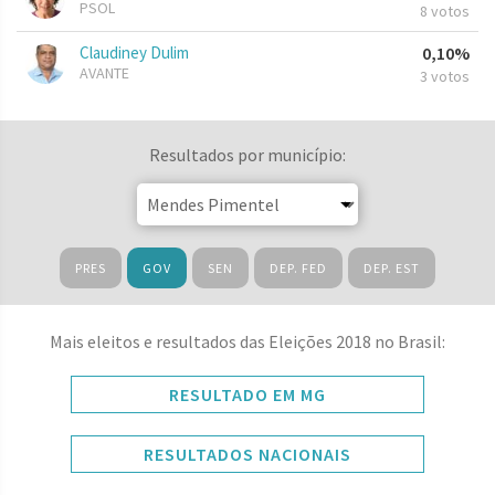
PSOL
8 votos
Claudiney Dulim
0,10%
AVANTE
3 votos
Resultados por município:
PRES
GOV
SEN
DEP. FED
DEP. EST
Mais eleitos e resultados das Eleições 2018 no Brasil:
RESULTADO EM MG
RESULTADOS NACIONAIS