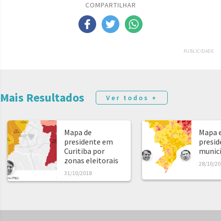
COMPARTILHAR
PUBLICIDADE
Mais Resultados
Ver todos +
Mapa de
Mapa e
presidente em
presid
Curitiba por
municíp
zonas eleitorais
28/10/20
31/10/2018