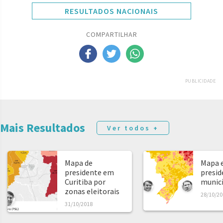
RESULTADOS NACIONAIS
COMPARTILHAR
PUBLICIDADE
Mais Resultados
Ver todos +
Mapa de
Mapa e
presidente em
presid
Curitiba por
municíp
zonas eleitorais
28/10/20
31/10/2018