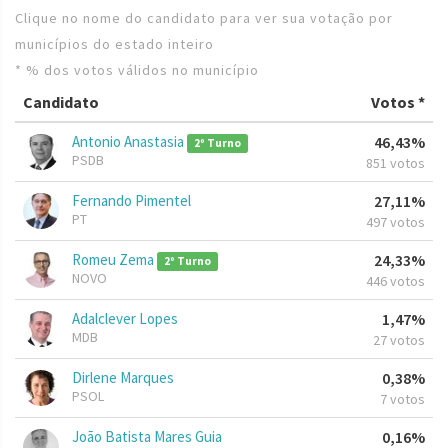
Clique no nome do candidato para ver sua votação por
municípios do estado inteiro
* % dos votos válidos no município
Candidato
Votos *
Antonio Anastasia
46,43%
2º Turno
PSDB
851 votos
Fernando Pimentel
27,11%
PT
497 votos
Romeu Zema
24,33%
2º Turno
NOVO
446 votos
Adalclever Lopes
1,47%
MDB
27 votos
Dirlene Marques
0,38%
PSOL
7 votos
João Batista Mares Guia
0,16%