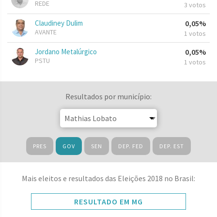
REDE
3 votos
Claudiney Dulim
0,05%
AVANTE
1 votos
Jordano Metalúrgico
0,05%
PSTU
1 votos
Resultados por município:
PRES
GOV
SEN
DEP. FED
DEP. EST
Mais eleitos e resultados das Eleições 2018 no Brasil:
RESULTADO EM MG