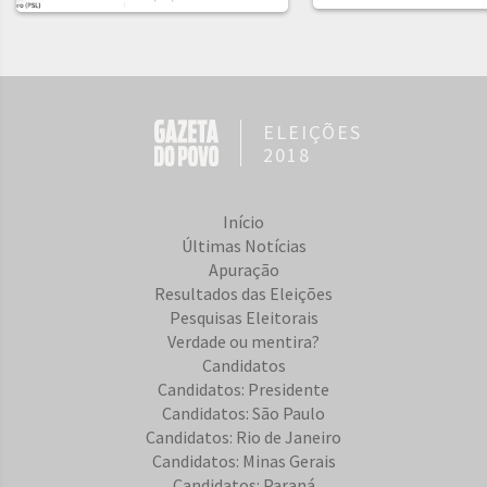
ELEIÇÕES
2018
Início
Últimas Notícias
Apuração
Resultados das Eleições
Pesquisas Eleitorais
Verdade ou mentira?
Candidatos
Candidatos: Presidente
Candidatos: São Paulo
Candidatos: Rio de Janeiro
Candidatos: Minas Gerais
Candidatos: Paraná