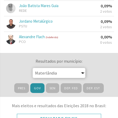
João Batista Mares Guia
0,09%
REDE
2 votos
Jordano Metalúrgico
0,09%
PSTU
2 votos
Alexandre Flach
0,00%
(Indeferido)
PCO
0 votos
Resultados por município:
PRES
GOV
SEN
DEP. FED
DEP. EST
Mais eleitos e resultados das Eleições 2018 no Brasil: