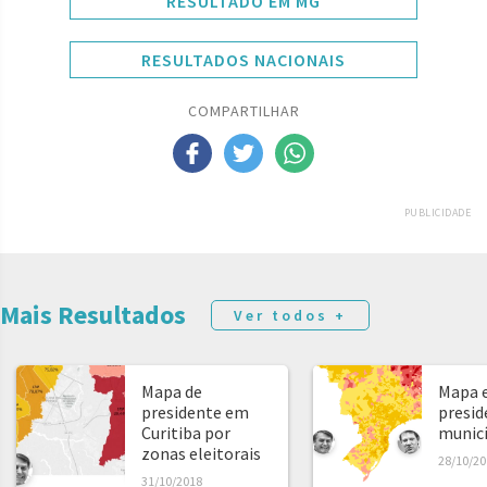
RESULTADO EM MG
RESULTADOS NACIONAIS
COMPARTILHAR
PUBLICIDADE
Mais Resultados
Ver todos +
Mapa de
Mapa e
presidente em
presid
Curitiba por
municíp
zonas eleitorais
28/10/20
31/10/2018