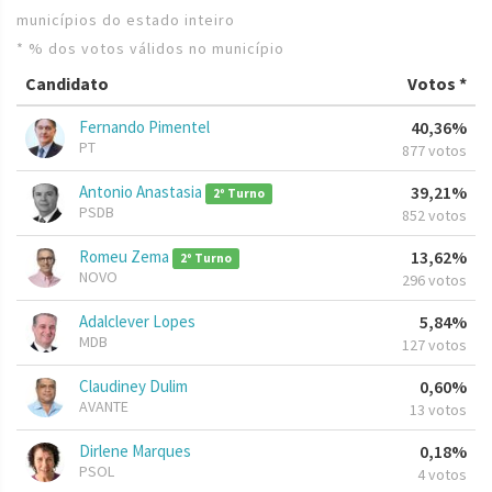
municípios do estado inteiro
* % dos votos válidos no município
Candidato
Votos *
Fernando Pimentel
40,36%
PT
877 votos
Antonio Anastasia
39,21%
2º Turno
PSDB
852 votos
Romeu Zema
13,62%
2º Turno
NOVO
296 votos
Adalclever Lopes
5,84%
MDB
127 votos
Claudiney Dulim
0,60%
AVANTE
13 votos
Dirlene Marques
0,18%
PSOL
4 votos